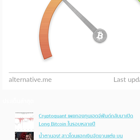
ประเด็นล่าสุด
Cryptoquant เผยกองทุนเฮดจ์ฟันด์กลับมาเปิด
Long Bitcoin ในรอบหลายปี
น้ำตานอง! สาวโดนแฮกเงินจัดงานแต่ง บน