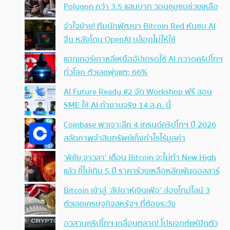
Polygon กว่า 3.5 แสนบาท วอนชุมชนช่วยเหลือ
จำใจย้าย! ทีมนักพัฒนา Bitcoin Red หันซบ AI
จีน หลังโดน OpenAI บล็อกไม่ให้ใช้
แฮกเกอร์เกาหลีเหนืออัปเกรดใช้ AI กวาดคริปโทฯ
ทั่วโลก ตัวเลขพุ่งแตะ 66%
AI Future Ready #2 จัด Workshop ฟรี สอน
SME ใช้ AI ทำงานจริง 14 ส.ค. นี้
Coinbase พาเจาะลึก 4 เทรนด์คริปโทฯ ปี 2026
สลัดภาพจำสินทรัพย์เก็งกำไรไร้มูลค่า
‘พิชัย จาวลา’ เตือน Bitcoin จะไม่ทำ New High
แล้ว ชี้ไม่เกิน 5 ปี ราคาร่วงเหลือหลักพันดอลลาร์
Bitcoin เข้าสู่ ‘สัปดาห์เงินเฟ้อ’ ส่องไทม์ไลน์ 3
ตัวเลขเศรษฐกิจสหรัฐฯ ที่ต้องระวัง
อวสานคริปโทฯ เกลื่อนตลาด! โปรเจกต์แห่ปิดตัว