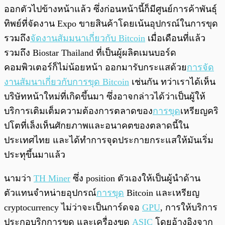
ออกตัวไปข้างหน้าแล้ว ซึ่งก่อนหน้านี้ก็มีศูนย์การค้าพันธุ์
ทิพย์ที่จัดงาน Expo ขายสินค้าโดยเน้นอุปกรณ์ในการขุด
รวมถึง
จัดงานสัมมนาเกี่ยวกับ Bitcoin
เมื่อเดือนที่แล้ว
รวมถึง Biostar Thailand ที่เป็นผู้ผลิตเมนบอร์ด
คอมพิวเตอร์ก็ไม่น้อยหน้า ออกมารับกระแสด้วย
การจัด
งานสัมนาเกี่ยวกับการขุด Bitcoin
เช่นกัน ทว่าเราได้เห็น
บริษัทหน้าใหม่ที่เกิดขึ้นมา ซึ่งอาจกล่าวได้ว่าเป็นผู้ให้
บริการเติมเต็มความต้องการตลาดของ
การขุด
เหรียญคริ
ปโตที่เล็งเห็นศักยภาพและอนาคตของตลาดนี้ใน
ประเทศไทย และได้ทำการจุดประกายกระแสให้มันเริ่ม
ประทุขึ้นมาแล้ว
นามว่า
TH Miner
ซึ่ง position ตัวเองให้เป็นผู้นำด้าน
ตัวแทนจำหน่ายอุปกรณ์
การขุด
Bitcoin และเหรียญ​
cryptocurrency ไม่ว่าจะเป็นการ์ดจอ
GPU
, การให้บริการ
ประกอบริกการขุด และเครื่องขุด
ASIC
โดยอ้างอิงจาก