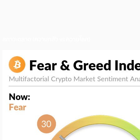
สภาวะตลาด (ความกลัว vs ความโลภ)