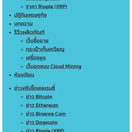
ราคา Ripple (XRP)
ปฏิทินเศรษฐกิจ
บทความ
รีวิวผลิตภัณฑ์
เว็บซื้อขาย
กระเป๋าเก็บเหรียญ
เครื่องขุด
เว็บขุดแบบ Cloud Mining
ห้องเรียน
ข่าวคริปโตเคอเรนซี่
ข่าว Bitcoin
ข่าว Ethereum
ข่าว Binance Coin
ข่าว Dogecoin
ข่าว Ripple (XRP)