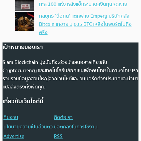
ทะลุ 100 แห่ง หลังแฮ็กระบาด-เงินทุนหดหาย
กลยุทธ์ ‘ถือทน’ แตกพ่าย Empery บริษัทคลัง
Bitcoin เทขาย 1,635 BTC เหลือในพอร์ตไม่ถึง
ครึ่ง
เป้าหมายของเรา
Siam Blockchain มุ่งมั่นที่จะช่วยนำเสนอสารเกี่ยวกับ
Cryptocurrency และเทคโนโลยีบล็อกเชนเพื่อคนไทย ในภาษาไทย เรา
รวบรวมข้อมูลส่วนใหญ่จากเว็บไซต์และเว็บบอร์ดต่างประเทศและนำมา
แปลส่งตรงถึงฟีดคุณ
เกี่ยวกับเว็บไซต์นี้
ทีมงาน
ติดต่อเรา
นโยบายความเป็นส่วนตัว
ข้อตกลงในการใช้งาน
Advertise
RSS