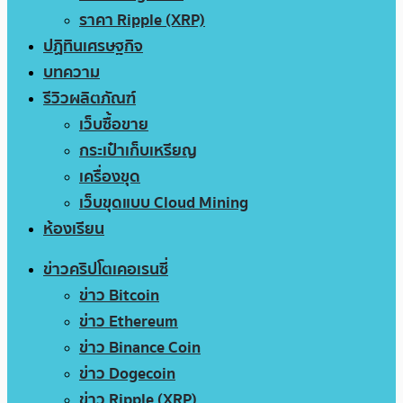
ราคา Ripple (XRP)
ปฏิทินเศรษฐกิจ
บทความ
รีวิวผลิตภัณฑ์
เว็บซื้อขาย
กระเป๋าเก็บเหรียญ
เครื่องขุด
เว็บขุดแบบ Cloud Mining
ห้องเรียน
ข่าวคริปโตเคอเรนซี่
ข่าว Bitcoin
ข่าว Ethereum
ข่าว Binance Coin
ข่าว Dogecoin
ข่าว Ripple (XRP)