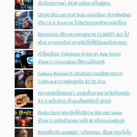
ลั่นต้องการพา ADA กลับมาเป็นผู้ชนะ
นักขุด Bitcoin สาย Solo เจอบล็อก รับทรัพย์คน
เดียว 6.6 ล้านบาท ไม่สนวิกฤตศรัทธาคริปโทฯ
Bernstein เตือนหากกฎหมาย CLARITY Act ไม่
ผ่าน อาจกดดันราคาคริปโตให้ดิ่งลงอีกระลอก
ทั่วโลกช็อก Telegram หายจาก App Store
ชั่วคราว ก่อนกลับมาใช้งานได้ปกติ
Galaxy Research ประเมินความเสียหายจาก
Coldcard อาจพุ่งสูงถึง $130 ล้าน
ตลาดคริปโตซบเซา วอลุ่มซื้อขายรายวันดิ่งเหลือ
$1.5 หมื่นล้าน ต่ำสุดตั้งแต่ต้นปี 2026
Boltz ประกาศระงับให้บริการ Bitcoin Swap
ชั่วคราว หลังตัวเลขการใช้ AI แฮ็กระบบพุ่งสูง
ซินแสชื่อดัง เฉลยแล้ว ‘บล็อกเชน’ เป็นธาตุอะไรใน