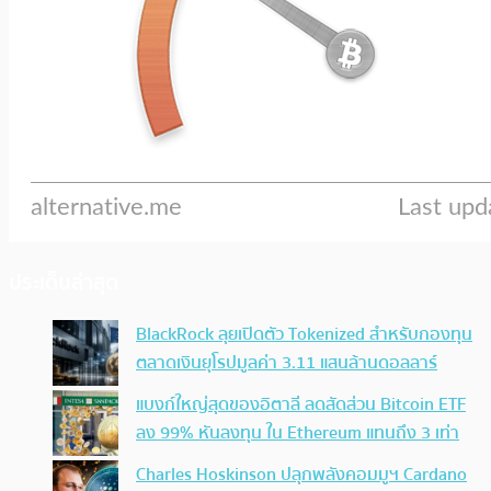
ประเด็นล่าสุด
BlackRock ลุยเปิดตัว Tokenized สำหรับกองทุน
ตลาดเงินยุโรปมูลค่า 3.11 แสนล้านดอลลาร์
แบงก์ใหญ่สุดของอิตาลี ลดสัดส่วน Bitcoin ETF
ลง 99% หันลงทุน ใน Ethereum แทนถึง 3 เท่า
Charles Hoskinson ปลุกพลังคอมมูฯ Cardano