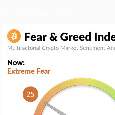
สภาวะตลาด (ความกลัว vs ความโลภ)