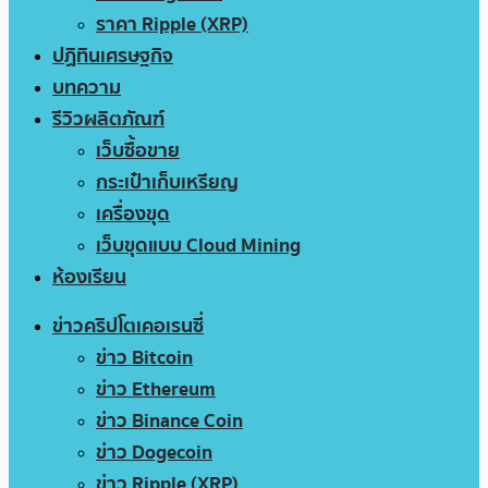
ราคา Ripple (XRP)
ปฏิทินเศรษฐกิจ
บทความ
รีวิวผลิตภัณฑ์
เว็บซื้อขาย
กระเป๋าเก็บเหรียญ
เครื่องขุด
เว็บขุดแบบ Cloud Mining
ห้องเรียน
ข่าวคริปโตเคอเรนซี่
ข่าว Bitcoin
ข่าว Ethereum
ข่าว Binance Coin
ข่าว Dogecoin
ข่าว Ripple (XRP)