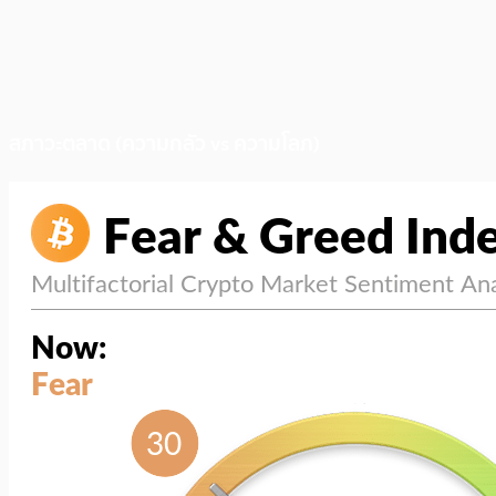
สภาวะตลาด (ความกลัว vs ความโลภ)