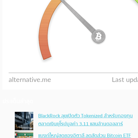
ประเด็นล่าสุด
BlackRock ลุยเปิดตัว Tokenized สำหรับกองทุน
ตลาดเงินยุโรปมูลค่า 3.11 แสนล้านดอลลาร์
แบงก์ใหญ่สุดของอิตาลี ลดสัดส่วน Bitcoin ETF