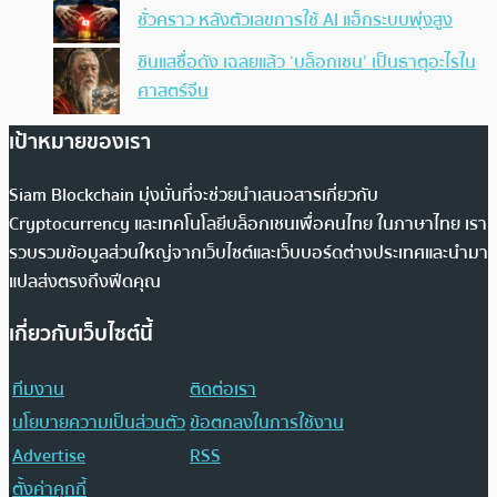
ชั่วคราว หลังตัวเลขการใช้ AI แฮ็กระบบพุ่งสูง
ซินแสชื่อดัง เฉลยแล้ว ‘บล็อกเชน’ เป็นธาตุอะไรใน
ศาสตร์จีน
เป้าหมายของเรา
Siam Blockchain มุ่งมั่นที่จะช่วยนำเสนอสารเกี่ยวกับ
Cryptocurrency และเทคโนโลยีบล็อกเชนเพื่อคนไทย ในภาษาไทย เรา
รวบรวมข้อมูลส่วนใหญ่จากเว็บไซต์และเว็บบอร์ดต่างประเทศและนำมา
แปลส่งตรงถึงฟีดคุณ
เกี่ยวกับเว็บไซต์นี้
ทีมงาน
ติดต่อเรา
นโยบายความเป็นส่วนตัว
ข้อตกลงในการใช้งาน
Advertise
RSS
ตั้งค่าคุกกี้