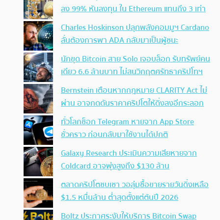
ลง 99% หันลงทุน ใน Ethereum แทนถึง 3 เท่า
Charles Hoskinson ปลุกพลังคอมมูฯ Cardano
ลั่นต้องการพา ADA กลับมาเป็นผู้ชนะ
นักขุด Bitcoin สาย Solo เจอบล็อก รับทรัพย์คน
เดียว 6.6 ล้านบาท ไม่สนวิกฤตศรัทธาคริปโทฯ
Bernstein เตือนหากกฎหมาย CLARITY Act ไม่
ผ่าน อาจกดดันราคาคริปโตให้ดิ่งลงอีกระลอก
ทั่วโลกช็อก Telegram หายจาก App Store
ชั่วคราว ก่อนกลับมาใช้งานได้ปกติ
Galaxy Research ประเมินความเสียหายจาก
Coldcard อาจพุ่งสูงถึง $130 ล้าน
ตลาดคริปโตซบเซา วอลุ่มซื้อขายรายวันดิ่งเหลือ
$1.5 หมื่นล้าน ต่ำสุดตั้งแต่ต้นปี 2026
Boltz ประกาศระงับให้บริการ Bitcoin Swap