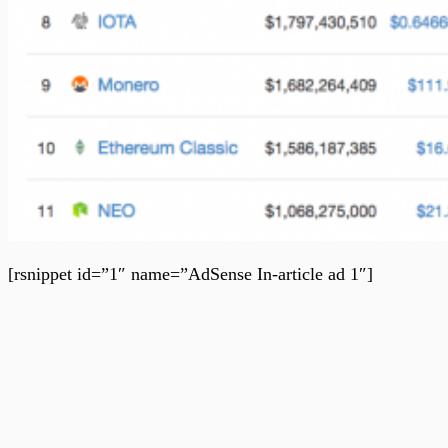
[rsnippet id=”1″ name=”AdSense In-article ad 1″]