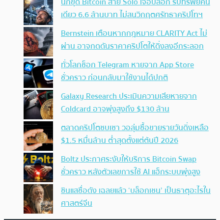
นักขุด Bitcoin สาย Solo เจอบล็อก รับทรัพย์คน
เดียว 6.6 ล้านบาท ไม่สนวิกฤตศรัทธาคริปโทฯ
Bernstein เตือนหากกฎหมาย CLARITY Act ไม่
ผ่าน อาจกดดันราคาคริปโตให้ดิ่งลงอีกระลอก
ทั่วโลกช็อก Telegram หายจาก App Store
ชั่วคราว ก่อนกลับมาใช้งานได้ปกติ
Galaxy Research ประเมินความเสียหายจาก
Coldcard อาจพุ่งสูงถึง $130 ล้าน
ตลาดคริปโตซบเซา วอลุ่มซื้อขายรายวันดิ่งเหลือ
$1.5 หมื่นล้าน ต่ำสุดตั้งแต่ต้นปี 2026
Boltz ประกาศระงับให้บริการ Bitcoin Swap
ชั่วคราว หลังตัวเลขการใช้ AI แฮ็กระบบพุ่งสูง
ซินแสชื่อดัง เฉลยแล้ว ‘บล็อกเชน’ เป็นธาตุอะไรใน
ศาสตร์จีน