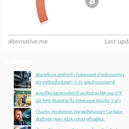
ประเด็นล่าสุด
BlackRock ลุยเปิดตัว Tokenized สำหรับกองทุน
ตลาดเงินยุโรปมูลค่า 3.11 แสนล้านดอลลาร์
แบงก์ใหญ่สุดของอิตาลี ลดสัดส่วน Bitcoin ETF
ลง 99% หันลงทุน ใน Ethereum แทนถึง 3 เท่า
Charles Hoskinson ปลุกพลังคอมมูฯ Cardano
ลั่นต้องการพา ADA กลับมาเป็นผู้ชนะ