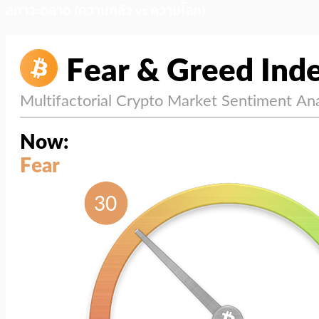
สภาวะตลาด (ความกลัว vs ความโลภ)