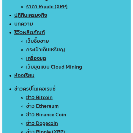
ราคา Ripple (XRP)
ปฏิทินเศรษฐกิจ
บทความ
รีวิวผลิตภัณฑ์
เว็บซื้อขาย
กระเป๋าเก็บเหรียญ
เครื่องขุด
เว็บขุดแบบ Cloud Mining
ห้องเรียน
ข่าวคริปโตเคอเรนซี่
ข่าว Bitcoin
ข่าว Ethereum
ข่าว Binance Coin
ข่าว Dogecoin
ข่าว Ripple (XRP)