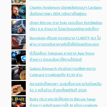
Charles Hoskinson ปลุกพลังคอมมูฯ Cardano
ลั่นต้องการพา ADA กลับมาเป็นผู้ชนะ
นักขุด Bitcoin สาย Solo เจอบล็อก รับทรัพย์คน
เดียว 6.6 ล้านบาท ไม่สนวิกฤตศรัทธาคริปโทฯ
Bernstein เตือนหากกฎหมาย CLARITY Act ไม่
ผ่าน อาจกดดันราคาคริปโตให้ดิ่งลงอีกระลอก
ทั่วโลกช็อก Telegram หายจาก App Store
ชั่วคราว ก่อนกลับมาใช้งานได้ปกติ
Galaxy Research ประเมินความเสียหายจาก
Coldcard อาจพุ่งสูงถึง $130 ล้าน
ตลาดคริปโตซบเซา วอลุ่มซื้อขายรายวันดิ่งเหลือ
$1.5 หมื่นล้าน ต่ำสุดตั้งแต่ต้นปี 2026
Boltz ประกาศระงับให้บริการ Bitcoin Swap
ชั่วคราว หลังตัวเลขการใช้ AI แฮ็กระบบพุ่งสูง