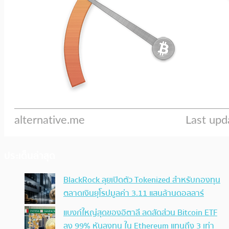
ประเด็นล่าสุด
BlackRock ลุยเปิดตัว Tokenized สำหรับกองทุน
ตลาดเงินยุโรปมูลค่า 3.11 แสนล้านดอลลาร์
แบงก์ใหญ่สุดของอิตาลี ลดสัดส่วน Bitcoin ETF
ลง 99% หันลงทุน ใน Ethereum แทนถึง 3 เท่า