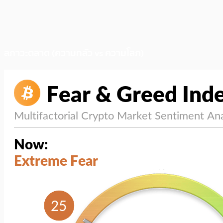
สภาวะตลาด (ความกลัว vs ความโลภ)