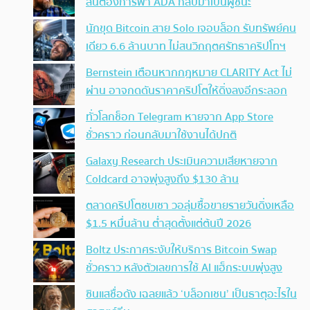
ลั่นต้องการพา ADA กลับมาเป็นผู้ชนะ
นักขุด Bitcoin สาย Solo เจอบล็อก รับทรัพย์คน
เดียว 6.6 ล้านบาท ไม่สนวิกฤตศรัทธาคริปโทฯ
Bernstein เตือนหากกฎหมาย CLARITY Act ไม่
ผ่าน อาจกดดันราคาคริปโตให้ดิ่งลงอีกระลอก
ทั่วโลกช็อก Telegram หายจาก App Store
ชั่วคราว ก่อนกลับมาใช้งานได้ปกติ
Galaxy Research ประเมินความเสียหายจาก
Coldcard อาจพุ่งสูงถึง $130 ล้าน
ตลาดคริปโตซบเซา วอลุ่มซื้อขายรายวันดิ่งเหลือ
$1.5 หมื่นล้าน ต่ำสุดตั้งแต่ต้นปี 2026
Boltz ประกาศระงับให้บริการ Bitcoin Swap
ชั่วคราว หลังตัวเลขการใช้ AI แฮ็กระบบพุ่งสูง
ซินแสชื่อดัง เฉลยแล้ว ‘บล็อกเชน’ เป็นธาตุอะไรใน