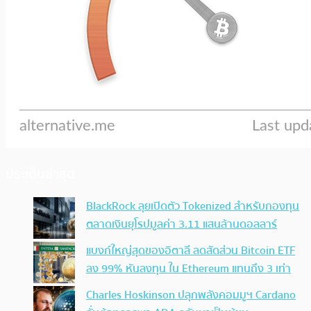
ประเด็นล่าสุด
BlackRock ลุยเปิดตัว Tokenized สำหรับกองทุน
ตลาดเงินยุโรปมูลค่า 3.11 แสนล้านดอลลาร์
แบงก์ใหญ่สุดของอิตาลี ลดสัดส่วน Bitcoin ETF
ลง 99% หันลงทุน ใน Ethereum แทนถึง 3 เท่า
Charles Hoskinson ปลุกพลังคอมมูฯ Cardano