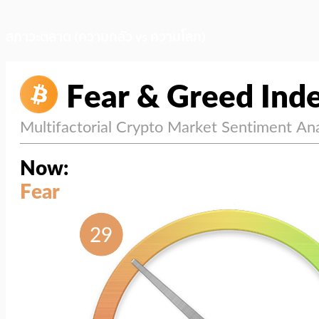
สภาวะตลาด (ความกลัว vs ความโลภ)