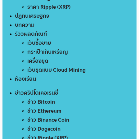
ราคา Ripple (XRP)
ปฏิทินเศรษฐกิจ
บทความ
รีวิวผลิตภัณฑ์
เว็บซื้อขาย
กระเป๋าเก็บเหรียญ
เครื่องขุด
เว็บขุดแบบ Cloud Mining
ห้องเรียน
ข่าวคริปโตเคอเรนซี่
ข่าว Bitcoin
ข่าว Ethereum
ข่าว Binance Coin
ข่าว Dogecoin
ข่าว Ripple (XRP)