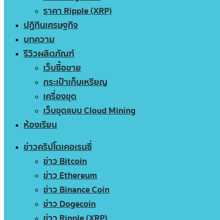
ราคา Ripple (XRP)
ปฏิทินเศรษฐกิจ
บทความ
รีวิวผลิตภัณฑ์
เว็บซื้อขาย
กระเป๋าเก็บเหรียญ
เครื่องขุด
เว็บขุดแบบ Cloud Mining
ห้องเรียน
ข่าวคริปโตเคอเรนซี่
ข่าว Bitcoin
ข่าว Ethereum
ข่าว Binance Coin
ข่าว Dogecoin
ข่าว Ripple (XRP)