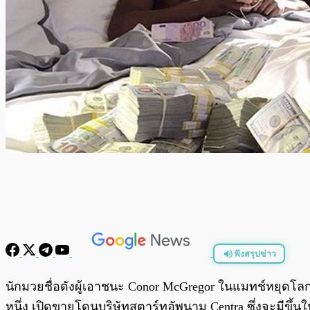
ฟังสรุปข่าว
พร้อมเล่น
นักมวยชื่อดังผู้เอาชนะ Conor McGregor ในแมทช์หยุดโล
หนึ่ง เปิดขายโดนบริษัทสตาร์ทอัพนาม Centra ซึ่งจะมีขึ้นในว