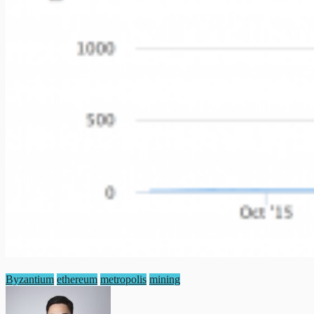
Byzantium
ethereum
metropolis
mining