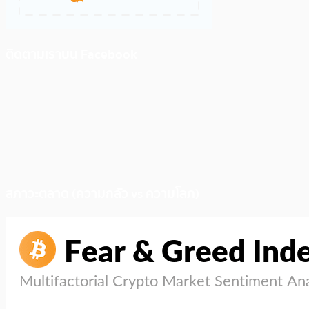
ติดตามเราบน Facebook
สภาวะตลาด (ความกลัว vs ความโลภ)