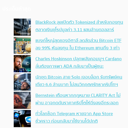
ประเด็นล่าสุด
BlackRock ลุยเปิดตัว Tokenized สำหรับกองทุน
ตลาดเงินยุโรปมูลค่า 3.11 แสนล้านดอลลาร์
แบงก์ใหญ่สุดของอิตาลี ลดสัดส่วน Bitcoin ETF
ลง 99% หันลงทุน ใน Ethereum แทนถึง 3 เท่า
Charles Hoskinson ปลุกพลังคอมมูฯ Cardano
ลั่นต้องการพา ADA กลับมาเป็นผู้ชนะ
นักขุด Bitcoin สาย Solo เจอบล็อก รับทรัพย์คน
เดียว 6.6 ล้านบาท ไม่สนวิกฤตศรัทธาคริปโทฯ
Bernstein เตือนหากกฎหมาย CLARITY Act ไม่
ผ่าน อาจกดดันราคาคริปโตให้ดิ่งลงอีกระลอก
ทั่วโลกช็อก Telegram หายจาก App Store
ชั่วคราว ก่อนกลับมาใช้งานได้ปกติ