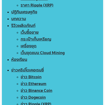
ราคา Ripple (XRP)
ปฏิทินเศรษฐกิจ
บทความ
รีวิวผลิตภัณฑ์
เว็บซื้อขาย
กระเป๋าเก็บเหรียญ
เครื่องขุด
เว็บขุดแบบ Cloud Mining
ห้องเรียน
ข่าวคริปโตเคอเรนซี่
ข่าว Bitcoin
ข่าว Ethereum
ข่าว Binance Coin
ข่าว Dogecoin
ข่าว Ripple (XRP)