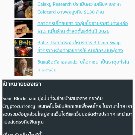
Galaxy Research ประเมินความเสียหายจาก
Coldcard อาจพุ่งสูงถึง $130 ล้าน
ตลาดคริปโตซบเซา วอลุ่มซื้อขายรายวันดิ่งเหลือ
$1.5 หมื่นล้าน ต่ำสุดตั้งแต่ต้นปี 2026
Boltz ประกาศระงับให้บริการ Bitcoin Swap
ชั่วคราว หลังตัวเลขการใช้ AI แฮ็กระบบพุ่งสูง
ซินแสชื่อดัง เฉลยแล้ว ‘บล็อกเชน’ เป็นธาตุอะไรใน
ศาสตร์จีน
เป้าหมายของเรา
Siam Blockchain มุ่งมั่นที่จะช่วยนำเสนอสารเกี่ยวกับ
Cryptocurrency และเทคโนโลยีบล็อกเชนเพื่อคนไทย ในภาษาไทย เรา
รวบรวมข้อมูลส่วนใหญ่จากเว็บไซต์และเว็บบอร์ดต่างประเทศและนำมา
แปลส่งตรงถึงฟีดคุณ