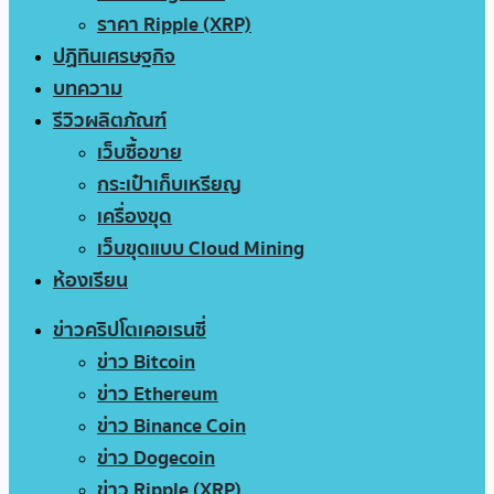
ราคา Ripple (XRP)
ปฏิทินเศรษฐกิจ
บทความ
รีวิวผลิตภัณฑ์
เว็บซื้อขาย
กระเป๋าเก็บเหรียญ
เครื่องขุด
เว็บขุดแบบ Cloud Mining
ห้องเรียน
ข่าวคริปโตเคอเรนซี่
ข่าว Bitcoin
ข่าว Ethereum
ข่าว Binance Coin
ข่าว Dogecoin
ข่าว Ripple (XRP)