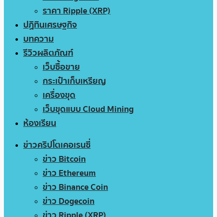
ราคา Ripple (XRP)
ปฏิทินเศรษฐกิจ
บทความ
รีวิวผลิตภัณฑ์
เว็บซื้อขาย
กระเป๋าเก็บเหรียญ
เครื่องขุด
เว็บขุดแบบ Cloud Mining
ห้องเรียน
ข่าวคริปโตเคอเรนซี่
ข่าว Bitcoin
ข่าว Ethereum
ข่าว Binance Coin
ข่าว Dogecoin
ข่าว Ripple (XRP)