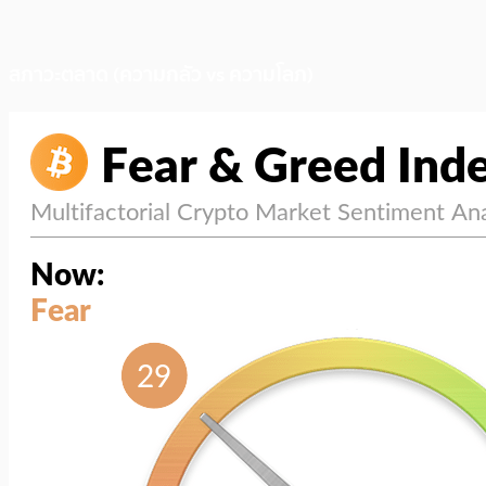
สภาวะตลาด (ความกลัว vs ความโลภ)