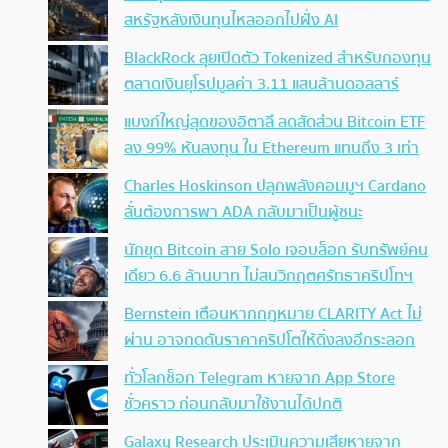
สหรัฐหลังเงินทุนไหลออกไปฝั่ง AI
BlackRock ลุยเปิดตัว Tokenized สำหรับกองทุน
ตลาดเงินยุโรปมูลค่า 3.11 แสนล้านดอลลาร์
แบงก์ใหญ่สุดของอิตาลี ลดสัดส่วน Bitcoin ETF
ลง 99% หันลงทุน ใน Ethereum แทนถึง 3 เท่า
Charles Hoskinson ปลุกพลังคอมมูฯ Cardano
ลั่นต้องการพา ADA กลับมาเป็นผู้ชนะ
นักขุด Bitcoin สาย Solo เจอบล็อก รับทรัพย์คน
เดียว 6.6 ล้านบาท ไม่สนวิกฤตศรัทธาคริปโทฯ
Bernstein เตือนหากกฎหมาย CLARITY Act ไม่
ผ่าน อาจกดดันราคาคริปโตให้ดิ่งลงอีกระลอก
ทั่วโลกช็อก Telegram หายจาก App Store
ชั่วคราว ก่อนกลับมาใช้งานได้ปกติ
Galaxy Research ประเมินความเสียหายจาก