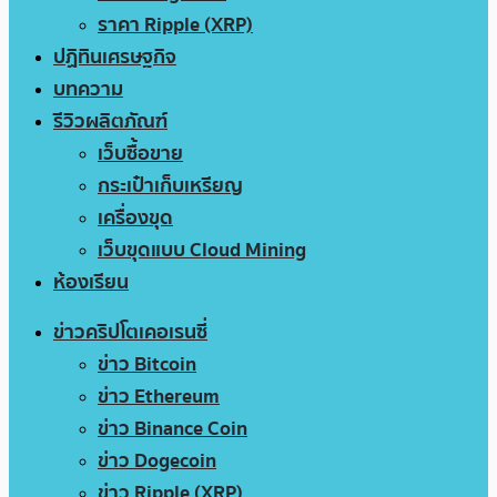
ราคา Ripple (XRP)
ปฏิทินเศรษฐกิจ
บทความ
รีวิวผลิตภัณฑ์
เว็บซื้อขาย
กระเป๋าเก็บเหรียญ
เครื่องขุด
เว็บขุดแบบ Cloud Mining
ห้องเรียน
ข่าวคริปโตเคอเรนซี่
ข่าว Bitcoin
ข่าว Ethereum
ข่าว Binance Coin
ข่าว Dogecoin
ข่าว Ripple (XRP)