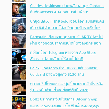
Charles Hoskinson ปลุกพลังคอมมูฯ Cardano
ลั่นต้องการพา ADA กลับมาเป็นผู้ชนะ
นักขุด Bitcoin สาย Solo เจอบล็อก รับทรัพย์คน
เดียว 6.6 ล้านบาท ไม่สนวิกฤตศรัทธาคริปโทฯ
Bernstein เตือนหากกฎหมาย CLARITY Act ไม่
ผ่าน อาจกดดันราคาคริปโตให้ดิ่งลงอีกระลอก
ทั่วโลกช็อก Telegram หายจาก App Store
ชั่วคราว ก่อนกลับมาใช้งานได้ปกติ
Galaxy Research ประเมินความเสียหายจาก
Coldcard อาจพุ่งสูงถึง $130 ล้าน
ตลาดคริปโตซบเซา วอลุ่มซื้อขายรายวันดิ่งเหลือ
$1.5 หมื่นล้าน ต่ำสุดตั้งแต่ต้นปี 2026
Boltz ประกาศระงับให้บริการ Bitcoin Swap
ชั่วคราว หลังตัวเลขการใช้ AI แฮ็กระบบพุ่งสูง