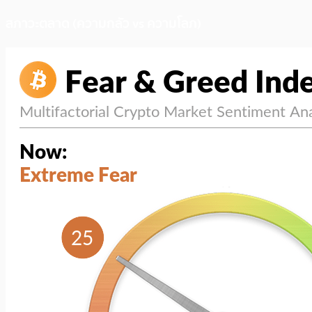
สภาวะตลาด (ความกลัว vs ความโลภ)