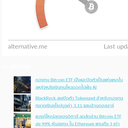
ประเด็นล่าสุด
กองทุน Bitcoin ETF เจ๊งและปิดตัวเป็นแห่งแรกใน
สหรัฐหลังเงินทุนไหลออกไปฝั่ง AI
BlackRock ลุยเปิดตัว Tokenized สำหรับกองทุน
ตลาดเงินยุโรปมูลค่า 3.11 แสนล้านดอลลาร์
แบงก์ใหญ่สุดของอิตาลี ลดสัดส่วน Bitcoin ETF
ลง 99% หันลงทุน ใน Ethereum แทนถึง 3 เท่า