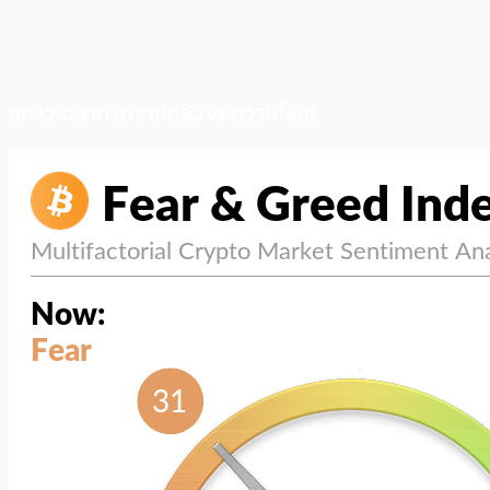
สภาวะตลาด (ความกลัว vs ความโลภ)