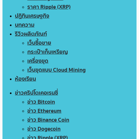
ราคา Ripple (XRP)
ปฏิทินเศรษฐกิจ
บทความ
รีวิวผลิตภัณฑ์
เว็บซื้อขาย
กระเป๋าเก็บเหรียญ
เครื่องขุด
เว็บขุดแบบ Cloud Mining
ห้องเรียน
ข่าวคริปโตเคอเรนซี่
ข่าว Bitcoin
ข่าว Ethereum
ข่าว Binance Coin
ข่าว Dogecoin
ข่าว Ripple (XRP)