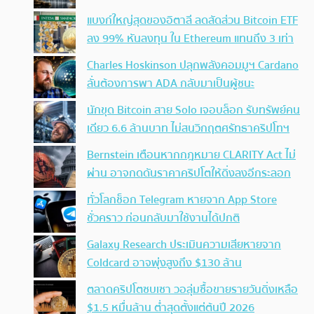
แบงก์ใหญ่สุดของอิตาลี ลดสัดส่วน Bitcoin ETF
ลง 99% หันลงทุน ใน Ethereum แทนถึง 3 เท่า
Charles Hoskinson ปลุกพลังคอมมูฯ Cardano
ลั่นต้องการพา ADA กลับมาเป็นผู้ชนะ
นักขุด Bitcoin สาย Solo เจอบล็อก รับทรัพย์คน
เดียว 6.6 ล้านบาท ไม่สนวิกฤตศรัทธาคริปโทฯ
Bernstein เตือนหากกฎหมาย CLARITY Act ไม่
ผ่าน อาจกดดันราคาคริปโตให้ดิ่งลงอีกระลอก
ทั่วโลกช็อก Telegram หายจาก App Store
ชั่วคราว ก่อนกลับมาใช้งานได้ปกติ
Galaxy Research ประเมินความเสียหายจาก
Coldcard อาจพุ่งสูงถึง $130 ล้าน
ตลาดคริปโตซบเซา วอลุ่มซื้อขายรายวันดิ่งเหลือ
$1.5 หมื่นล้าน ต่ำสุดตั้งแต่ต้นปี 2026