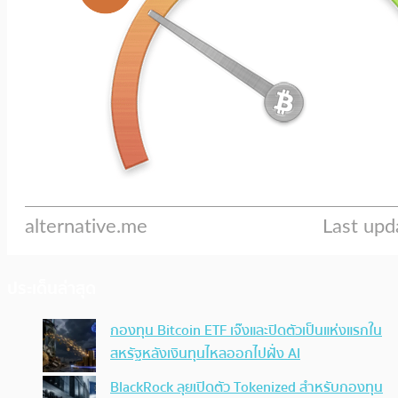
ประเด็นล่าสุด
กองทุน Bitcoin ETF เจ๊งและปิดตัวเป็นแห่งแรกใน
สหรัฐหลังเงินทุนไหลออกไปฝั่ง AI
BlackRock ลุยเปิดตัว Tokenized สำหรับกองทุน