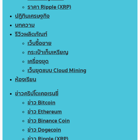
ราคา Ripple (XRP)
ปฏิทินเศรษฐกิจ
บทความ
รีวิวผลิตภัณฑ์
เว็บซื้อขาย
กระเป๋าเก็บเหรียญ
เครื่องขุด
เว็บขุดแบบ Cloud Mining
ห้องเรียน
ข่าวคริปโตเคอเรนซี่
ข่าว Bitcoin
ข่าว Ethereum
ข่าว Binance Coin
ข่าว Dogecoin
ข่าว Ripple (XRP)