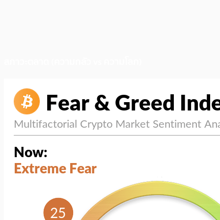
สภาวะตลาด (ความกลัว vs ความโลภ)