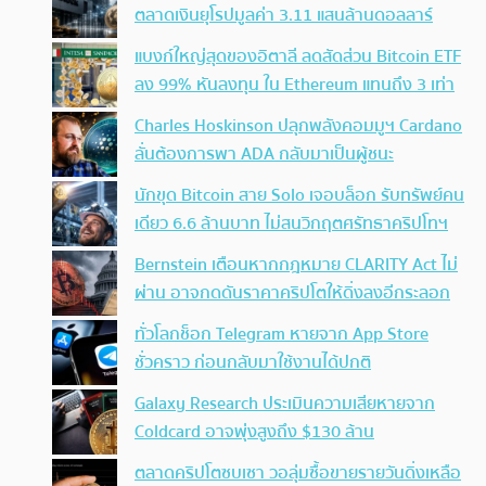
ตลาดเงินยุโรปมูลค่า 3.11 แสนล้านดอลลาร์
แบงก์ใหญ่สุดของอิตาลี ลดสัดส่วน Bitcoin ETF
ลง 99% หันลงทุน ใน Ethereum แทนถึง 3 เท่า
Charles Hoskinson ปลุกพลังคอมมูฯ Cardano
ลั่นต้องการพา ADA กลับมาเป็นผู้ชนะ
นักขุด Bitcoin สาย Solo เจอบล็อก รับทรัพย์คน
เดียว 6.6 ล้านบาท ไม่สนวิกฤตศรัทธาคริปโทฯ
Bernstein เตือนหากกฎหมาย CLARITY Act ไม่
ผ่าน อาจกดดันราคาคริปโตให้ดิ่งลงอีกระลอก
ทั่วโลกช็อก Telegram หายจาก App Store
ชั่วคราว ก่อนกลับมาใช้งานได้ปกติ
Galaxy Research ประเมินความเสียหายจาก
Coldcard อาจพุ่งสูงถึง $130 ล้าน
ตลาดคริปโตซบเซา วอลุ่มซื้อขายรายวันดิ่งเหลือ