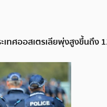
ะเทศออสเตรเลียพุ่งสูงขึ้นถึง