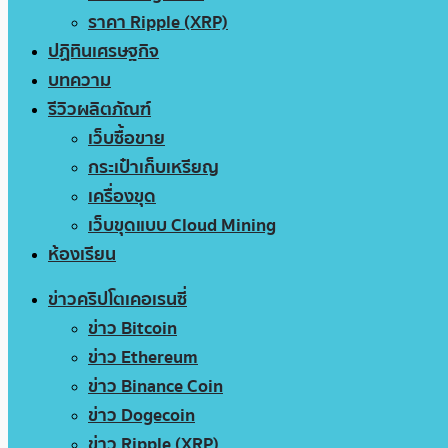
ราคา Ripple (XRP)
ปฏิทินเศรษฐกิจ
บทความ
รีวิวผลิตภัณฑ์
เว็บซื้อขาย
กระเป๋าเก็บเหรียญ
เครื่องขุด
เว็บขุดแบบ Cloud Mining
ห้องเรียน
ข่าวคริปโตเคอเรนซี่
ข่าว Bitcoin
ข่าว Ethereum
ข่าว Binance Coin
ข่าว Dogecoin
ข่าว Ripple (XRP)