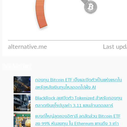
ประเด็นล่าสุด
กองทุน Bitcoin ETF เจ๊งและปิดตัวเป็นแห่งแรกใน
สหรัฐหลังเงินทุนไหลออกไปฝั่ง AI
BlackRock ลุยเปิดตัว Tokenized สำหรับกองทุน
ตลาดเงินยุโรปมูลค่า 3.11 แสนล้านดอลลาร์
แบงก์ใหญ่สุดของอิตาลี ลดสัดส่วน Bitcoin ETF
ลง 99% หันลงทุน ใน Ethereum แทนถึง 3 เท่า