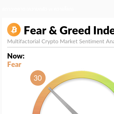
สภาวะตลาด (ความกลัว vs ความโลภ)