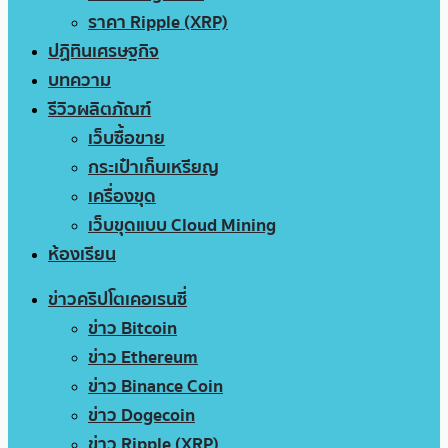
ราคา Ripple (XRP)
ปฏิทินเศรษฐกิจ
บทความ
รีวิวผลิตภัณฑ์
เว็บซื้อขาย
กระเป๋าเก็บเหรียญ
เครื่องขุด
เว็บขุดแบบ Cloud Mining
ห้องเรียน
ข่าวคริปโตเคอเรนซี่
ข่าว Bitcoin
ข่าว Ethereum
ข่าว Binance Coin
ข่าว Dogecoin
ข่าว Ripple (XRP)