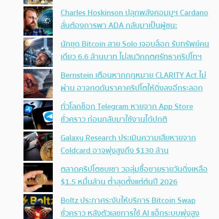
Charles Hoskinson ปลุกพลังคอมมูฯ Cardano
ลั่นต้องการพา ADA กลับมาเป็นผู้ชนะ
นักขุด Bitcoin สาย Solo เจอบล็อก รับทรัพย์คน
เดียว 6.6 ล้านบาท ไม่สนวิกฤตศรัทธาคริปโทฯ
Bernstein เตือนหากกฎหมาย CLARITY Act ไม่
ผ่าน อาจกดดันราคาคริปโตให้ดิ่งลงอีกระลอก
ทั่วโลกช็อก Telegram หายจาก App Store
ชั่วคราว ก่อนกลับมาใช้งานได้ปกติ
Galaxy Research ประเมินความเสียหายจาก
Coldcard อาจพุ่งสูงถึง $130 ล้าน
ตลาดคริปโตซบเซา วอลุ่มซื้อขายรายวันดิ่งเหลือ
$1.5 หมื่นล้าน ต่ำสุดตั้งแต่ต้นปี 2026
Boltz ประกาศระงับให้บริการ Bitcoin Swap
ชั่วคราว หลังตัวเลขการใช้ AI แฮ็กระบบพุ่งสูง