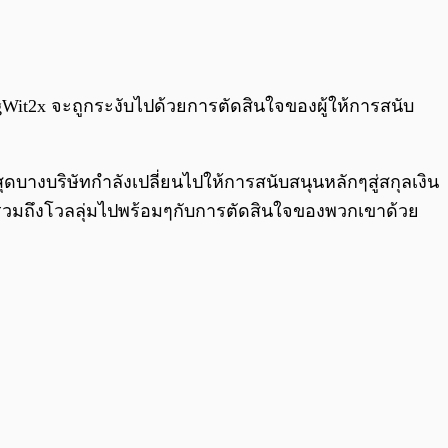
0:00
/
0:00
SegWit2x จะถูกระงับไปด้วยการตัดสินใจของผู้ให้การสนับ
ุดบางบริษัทกำลังเปลี่ยนไปให้การสนับสนุนหลักๆสู่สกุลเงิน
วมถึงโวลลุ่มไปพร้อมๆกับการตัดสินใจของพวกเขาด้วย