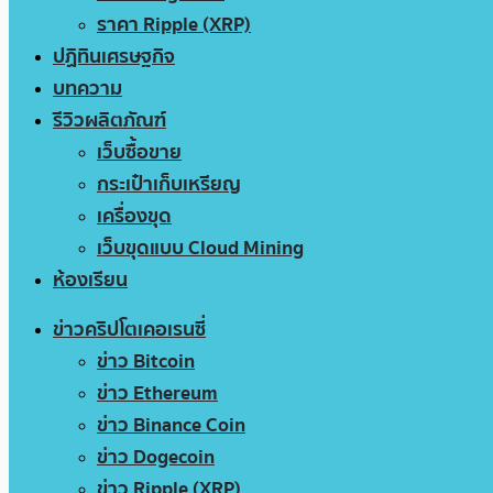
ราคา Ripple (XRP)
ปฏิทินเศรษฐกิจ
บทความ
รีวิวผลิตภัณฑ์
เว็บซื้อขาย
กระเป๋าเก็บเหรียญ
เครื่องขุด
เว็บขุดแบบ Cloud Mining
ห้องเรียน
ข่าวคริปโตเคอเรนซี่
ข่าว Bitcoin
ข่าว Ethereum
ข่าว Binance Coin
ข่าว Dogecoin
ข่าว Ripple (XRP)