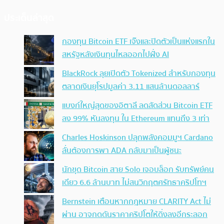
ประเด็นล่าสุด
กองทุน Bitcoin ETF เจ๊งและปิดตัวเป็นแห่งแรกใน
สหรัฐหลังเงินทุนไหลออกไปฝั่ง AI
BlackRock ลุยเปิดตัว Tokenized สำหรับกองทุน
ตลาดเงินยุโรปมูลค่า 3.11 แสนล้านดอลลาร์
แบงก์ใหญ่สุดของอิตาลี ลดสัดส่วน Bitcoin ETF
ลง 99% หันลงทุน ใน Ethereum แทนถึง 3 เท่า
Charles Hoskinson ปลุกพลังคอมมูฯ Cardano
ลั่นต้องการพา ADA กลับมาเป็นผู้ชนะ
นักขุด Bitcoin สาย Solo เจอบล็อก รับทรัพย์คน
เดียว 6.6 ล้านบาท ไม่สนวิกฤตศรัทธาคริปโทฯ
Bernstein เตือนหากกฎหมาย CLARITY Act ไม่
ผ่าน อาจกดดันราคาคริปโตให้ดิ่งลงอีกระลอก