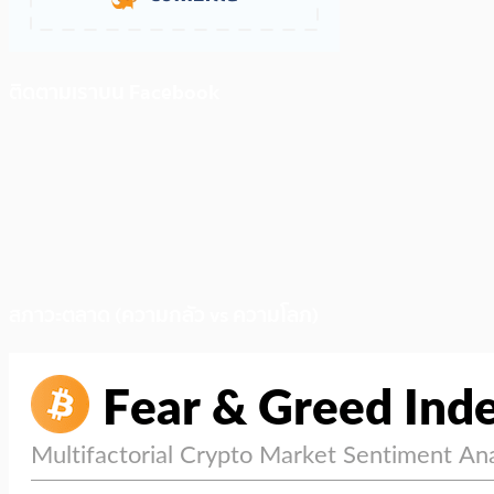
ติดตามเราบน Facebook
สภาวะตลาด (ความกลัว vs ความโลภ)