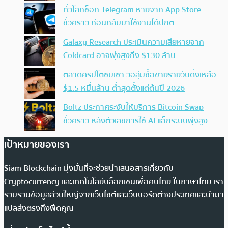
ทั่วโลกช็อก Telegram หายจาก App Store
ชั่วคราว ก่อนกลับมาใช้งานได้ปกติ
Galaxy Research ประเมินความเสียหายจาก
Coldcard อาจพุ่งสูงถึง $130 ล้าน
ตลาดคริปโตซบเซา วอลุ่มซื้อขายรายวันดิ่งเหลือ
$1.5 หมื่นล้าน ต่ำสุดตั้งแต่ต้นปี 2026
Boltz ประกาศระงับให้บริการ Bitcoin Swap
ชั่วคราว หลังตัวเลขการใช้ AI แฮ็กระบบพุ่งสูง
เป้าหมายของเรา
Siam Blockchain มุ่งมั่นที่จะช่วยนำเสนอสารเกี่ยวกับ
Cryptocurrency และเทคโนโลยีบล็อกเชนเพื่อคนไทย ในภาษาไทย เรา
รวบรวมข้อมูลส่วนใหญ่จากเว็บไซต์และเว็บบอร์ดต่างประเทศและนำมา
แปลส่งตรงถึงฟีดคุณ