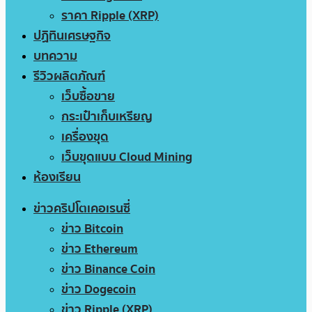
ราคา Ripple (XRP)
ปฏิทินเศรษฐกิจ
บทความ
รีวิวผลิตภัณฑ์
เว็บซื้อขาย
กระเป๋าเก็บเหรียญ
เครื่องขุด
เว็บขุดแบบ Cloud Mining
ห้องเรียน
ข่าวคริปโตเคอเรนซี่
ข่าว Bitcoin
ข่าว Ethereum
ข่าว Binance Coin
ข่าว Dogecoin
ข่าว Ripple (XRP)