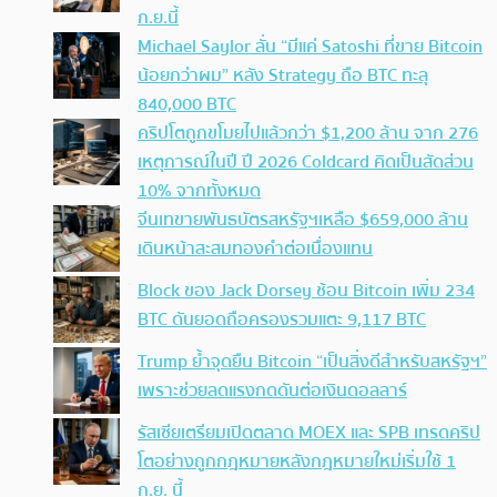
ก.ย.นี้
Michael Saylor ลั่น “มีแค่ Satoshi ที่ขาย Bitcoin
น้อยกว่าผม” หลัง Strategy ถือ BTC ทะลุ
840,000 BTC
คริปโตถูกขโมยไปแล้วกว่า $1,200 ล้าน จาก 276
เหตุการณ์ในปี ปี 2026 Coldcard คิดเป็นสัดส่วน
10% จากทั้งหมด
จีนเทขายพันธบัตรสหรัฐฯเหลือ $659,000 ล้าน
เดินหน้าสะสมทองคำต่อเนื่องแทน
Block ของ Jack Dorsey ช้อน Bitcoin เพิ่ม 234
BTC ดันยอดถือครองรวมแตะ 9,117 BTC
Trump ย้ำจุดยืน Bitcoin “เป็นสิ่งดีสำหรับสหรัฐฯ”
เพราะช่วยลดแรงกดดันต่อเงินดอลลาร์
รัสเซียเตรียมเปิดตลาด MOEX และ SPB เทรดคริป
โตอย่างถูกกฎหมายหลังกฎหมายใหม่เริ่มใช้ 1
ก.ย. นี้