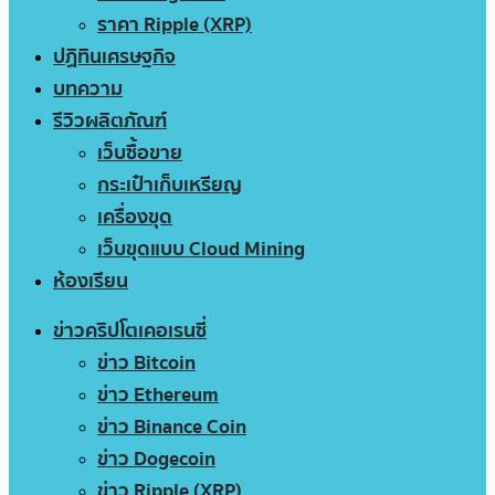
ราคา Ripple (XRP)
ปฏิทินเศรษฐกิจ
บทความ
รีวิวผลิตภัณฑ์
เว็บซื้อขาย
กระเป๋าเก็บเหรียญ
เครื่องขุด
เว็บขุดแบบ Cloud Mining
ห้องเรียน
ข่าวคริปโตเคอเรนซี่
ข่าว Bitcoin
ข่าว Ethereum
ข่าว Binance Coin
ข่าว Dogecoin
ข่าว Ripple (XRP)