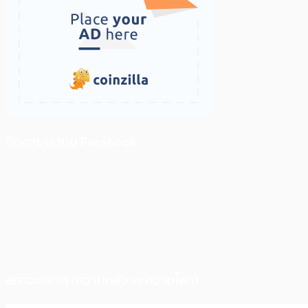
ติดตามเราบน Facebook
สภาวะตลาด (ความกลัว vs ความโลภ)