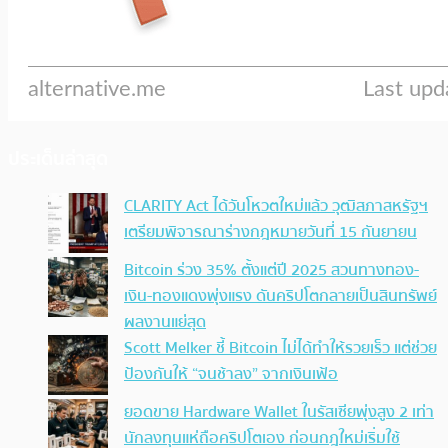
ประเด็นล่าสุด
CLARITY Act ได้วันโหวตใหม่แล้ว วุฒิสภาสหรัฐฯ
เตรียมพิจารณาร่างกฎหมายวันที่ 15 กันยายน
Bitcoin ร่วง 35% ตั้งแต่ปี 2025 สวนทางทอง-
เงิน-ทองแดงพุ่งแรง ดันคริปโตกลายเป็นสินทรัพย์
ผลงานแย่สุด
Scott Melker ชี้ Bitcoin ไม่ได้ทำให้รวยเร็ว แต่ช่วย
ป้องกันให้ “จนช้าลง” จากเงินเฟ้อ
ยอดขาย Hardware Wallet ในรัสเซียพุ่งสูง 2 เท่า
นักลงทุนแห่ถือคริปโตเอง ก่อนกฎใหม่เริ่มใช้