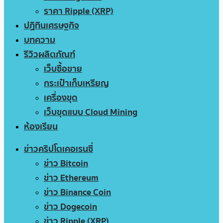
ราคา Ripple (XRP)
ปฏิทินเศรษฐกิจ
บทความ
รีวิวผลิตภัณฑ์
เว็บซื้อขาย
กระเป๋าเก็บเหรียญ
เครื่องขุด
เว็บขุดแบบ Cloud Mining
ห้องเรียน
ข่าวคริปโตเคอเรนซี่
ข่าว Bitcoin
ข่าว Ethereum
ข่าว Binance Coin
ข่าว Dogecoin
ข่าว Ripple (XRP)