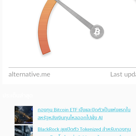
ประเด็นล่าสุด
กองทุน Bitcoin ETF เจ๊งและปิดตัวเป็นแห่งแรกใน
สหรัฐหลังเงินทุนไหลออกไปฝั่ง AI
BlackRock ลุยเปิดตัว Tokenized สำหรับกองทุน