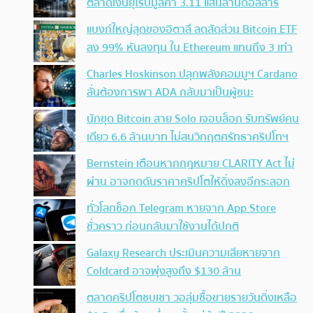
ตลาดเงินยุโรปมูลค่า 3.11 แสนล้านดอลลาร์
แบงก์ใหญ่สุดของอิตาลี ลดสัดส่วน Bitcoin ETF
ลง 99% หันลงทุน ใน Ethereum แทนถึง 3 เท่า
Charles Hoskinson ปลุกพลังคอมมูฯ Cardano
ลั่นต้องการพา ADA กลับมาเป็นผู้ชนะ
นักขุด Bitcoin สาย Solo เจอบล็อก รับทรัพย์คน
เดียว 6.6 ล้านบาท ไม่สนวิกฤตศรัทธาคริปโทฯ
Bernstein เตือนหากกฎหมาย CLARITY Act ไม่
ผ่าน อาจกดดันราคาคริปโตให้ดิ่งลงอีกระลอก
ทั่วโลกช็อก Telegram หายจาก App Store
ชั่วคราว ก่อนกลับมาใช้งานได้ปกติ
Galaxy Research ประเมินความเสียหายจาก
Coldcard อาจพุ่งสูงถึง $130 ล้าน
ตลาดคริปโตซบเซา วอลุ่มซื้อขายรายวันดิ่งเหลือ