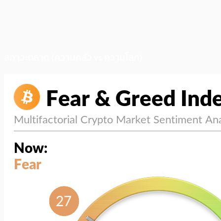
สภาวะตลาด (ความกลัว vs ความโลภ)