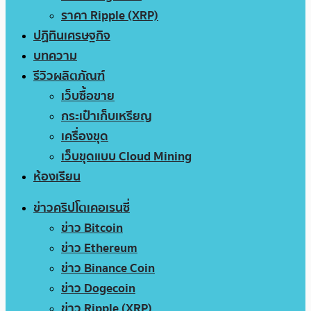
ราคา Ripple (XRP)
ปฏิทินเศรษฐกิจ
บทความ
รีวิวผลิตภัณฑ์
เว็บซื้อขาย
กระเป๋าเก็บเหรียญ
เครื่องขุด
เว็บขุดแบบ Cloud Mining
ห้องเรียน
ข่าวคริปโตเคอเรนซี่
ข่าว Bitcoin
ข่าว Ethereum
ข่าว Binance Coin
ข่าว Dogecoin
ข่าว Ripple (XRP)