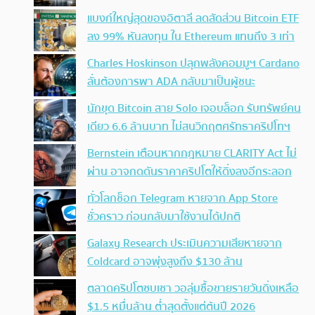
แบงก์ใหญ่สุดของอิตาลี ลดสัดส่วน Bitcoin ETF
ลง 99% หันลงทุน ใน Ethereum แทนถึง 3 เท่า
Charles Hoskinson ปลุกพลังคอมมูฯ Cardano
ลั่นต้องการพา ADA กลับมาเป็นผู้ชนะ
นักขุด Bitcoin สาย Solo เจอบล็อก รับทรัพย์คน
เดียว 6.6 ล้านบาท ไม่สนวิกฤตศรัทธาคริปโทฯ
Bernstein เตือนหากกฎหมาย CLARITY Act ไม่
ผ่าน อาจกดดันราคาคริปโตให้ดิ่งลงอีกระลอก
ทั่วโลกช็อก Telegram หายจาก App Store
ชั่วคราว ก่อนกลับมาใช้งานได้ปกติ
Galaxy Research ประเมินความเสียหายจาก
Coldcard อาจพุ่งสูงถึง $130 ล้าน
ตลาดคริปโตซบเซา วอลุ่มซื้อขายรายวันดิ่งเหลือ
$1.5 หมื่นล้าน ต่ำสุดตั้งแต่ต้นปี 2026