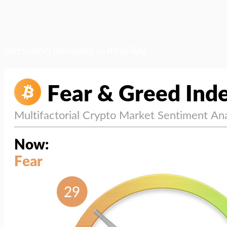
สภาวะตลาด (ความกลัว vs ความโลภ)