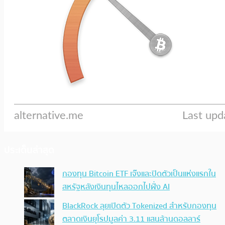
ประเด็นล่าสุด
กองทุน Bitcoin ETF เจ๊งและปิดตัวเป็นแห่งแรกใน
สหรัฐหลังเงินทุนไหลออกไปฝั่ง AI
BlackRock ลุยเปิดตัว Tokenized สำหรับกองทุน
ตลาดเงินยุโรปมูลค่า 3.11 แสนล้านดอลลาร์