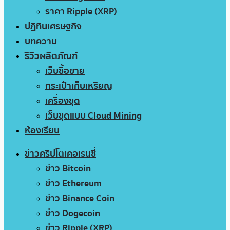
ราคา Ripple (XRP)
ปฏิทินเศรษฐกิจ
บทความ
รีวิวผลิตภัณฑ์
เว็บซื้อขาย
กระเป๋าเก็บเหรียญ
เครื่องขุด
เว็บขุดแบบ Cloud Mining
ห้องเรียน
ข่าวคริปโตเคอเรนซี่
ข่าว Bitcoin
ข่าว Ethereum
ข่าว Binance Coin
ข่าว Dogecoin
ข่าว Ripple (XRP)