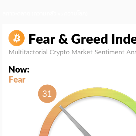
สภาวะตลาด (ความกลัว vs ความโลภ)