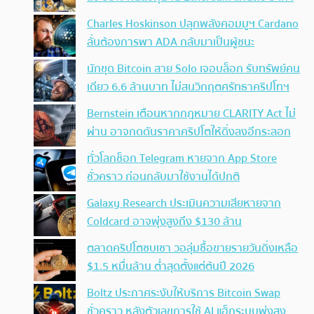
Charles Hoskinson ปลุกพลังคอมมูฯ Cardano
ลั่นต้องการพา ADA กลับมาเป็นผู้ชนะ
นักขุด Bitcoin สาย Solo เจอบล็อก รับทรัพย์คน
เดียว 6.6 ล้านบาท ไม่สนวิกฤตศรัทธาคริปโทฯ
Bernstein เตือนหากกฎหมาย CLARITY Act ไม่
ผ่าน อาจกดดันราคาคริปโตให้ดิ่งลงอีกระลอก
ทั่วโลกช็อก Telegram หายจาก App Store
ชั่วคราว ก่อนกลับมาใช้งานได้ปกติ
Galaxy Research ประเมินความเสียหายจาก
Coldcard อาจพุ่งสูงถึง $130 ล้าน
ตลาดคริปโตซบเซา วอลุ่มซื้อขายรายวันดิ่งเหลือ
$1.5 หมื่นล้าน ต่ำสุดตั้งแต่ต้นปี 2026
Boltz ประกาศระงับให้บริการ Bitcoin Swap
ชั่วคราว หลังตัวเลขการใช้ AI แฮ็กระบบพุ่งสูง