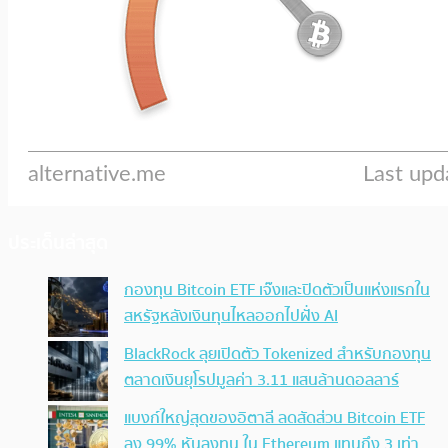
ประเด็นล่าสุด
กองทุน Bitcoin ETF เจ๊งและปิดตัวเป็นแห่งแรกใน
สหรัฐหลังเงินทุนไหลออกไปฝั่ง AI
BlackRock ลุยเปิดตัว Tokenized สำหรับกองทุน
ตลาดเงินยุโรปมูลค่า 3.11 แสนล้านดอลลาร์
แบงก์ใหญ่สุดของอิตาลี ลดสัดส่วน Bitcoin ETF
ลง 99% หันลงทุน ใน Ethereum แทนถึง 3 เท่า