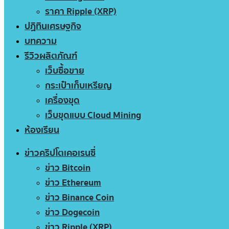
ราคา Ripple (XRP)
ปฏิทินเศรษฐกิจ
บทความ
รีวิวผลิตภัณฑ์
เว็บซื้อขาย
กระเป๋าเก็บเหรียญ
เครื่องขุด
เว็บขุดแบบ Cloud Mining
ห้องเรียน
ข่าวคริปโตเคอเรนซี่
ข่าว Bitcoin
ข่าว Ethereum
ข่าว Binance Coin
ข่าว Dogecoin
ข่าว Ripple (XRP)