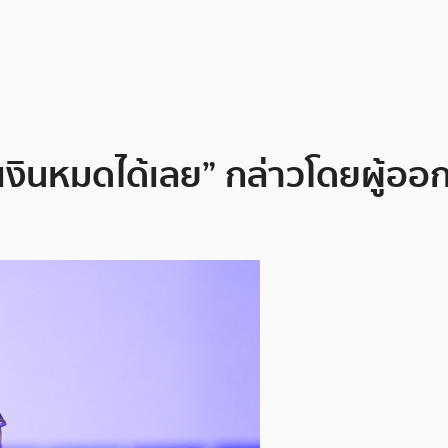
๊งสูญเงินหมดได้เลย” กล่าวโดยผ