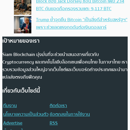
Block ของ Jack Dorsey ช้อน Bitcoin เพิ่ม 234
BTC ดันยอดถือครองรวมแตะ 9,117 BTC
Trump ย้ำจุดยืน Bitcoin “เป็นสิ่งดีสำหรับสหรัฐฯ”
เพราะช่วยลดแรงกดดันต่อเงินดอลลาร์
เป้าหมายของเรา
Siam Blockchain มุ่งมั่นที่จะช่วยนำเสนอสารเกี่ยวกับ
Cryptocurrency และเทคโนโลยีบล็อกเชนเพื่อคนไทย ในภาษาไทย เรา
รวบรวมข้อมูลส่วนใหญ่จากเว็บไซต์และเว็บบอร์ดต่างประเทศและนำมา
แปลส่งตรงถึงฟีดคุณ
เกี่ยวกับเว็บไซต์นี้
ทีมงาน
ติดต่อเรา
นโยบายความเป็นส่วนตัว
ข้อตกลงในการใช้งาน
Advertise
RSS