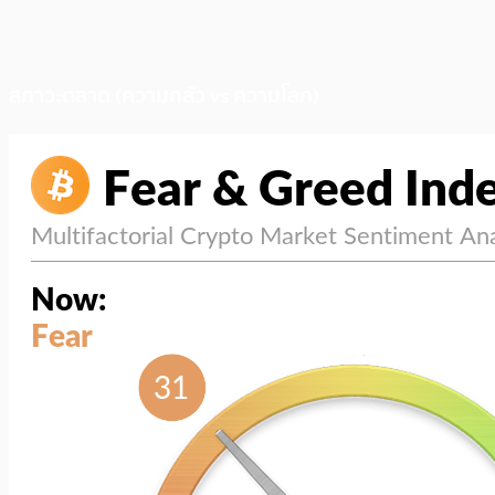
สภาวะตลาด (ความกลัว vs ความโลภ)