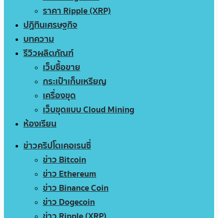
ราคา Ripple (XRP)
ปฏิทินเศรษฐกิจ
บทความ
รีวิวผลิตภัณฑ์
เว็บซื้อขาย
กระเป๋าเก็บเหรียญ
เครื่องขุด
เว็บขุดแบบ Cloud Mining
ห้องเรียน
ข่าวคริปโตเคอเรนซี่
ข่าว Bitcoin
ข่าว Ethereum
ข่าว Binance Coin
ข่าว Dogecoin
ข่าว Ripple (XRP)