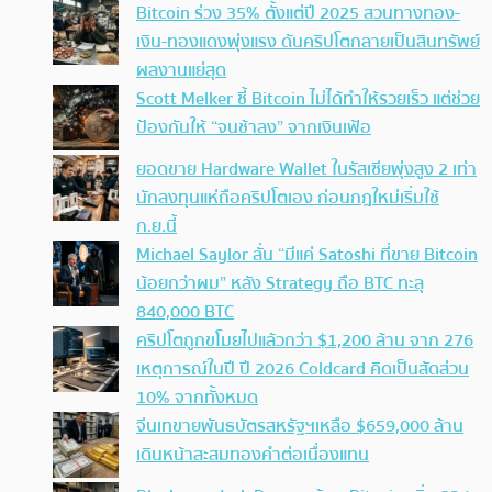
Bitcoin ร่วง 35% ตั้งแต่ปี 2025 สวนทางทอง-
เงิน-ทองแดงพุ่งแรง ดันคริปโตกลายเป็นสินทรัพย์
ผลงานแย่สุด
Scott Melker ชี้ Bitcoin ไม่ได้ทำให้รวยเร็ว แต่ช่วย
ป้องกันให้ “จนช้าลง” จากเงินเฟ้อ
ยอดขาย Hardware Wallet ในรัสเซียพุ่งสูง 2 เท่า
นักลงทุนแห่ถือคริปโตเอง ก่อนกฎใหม่เริ่มใช้
ก.ย.นี้
Michael Saylor ลั่น “มีแค่ Satoshi ที่ขาย Bitcoin
น้อยกว่าผม” หลัง Strategy ถือ BTC ทะลุ
840,000 BTC
คริปโตถูกขโมยไปแล้วกว่า $1,200 ล้าน จาก 276
เหตุการณ์ในปี ปี 2026 Coldcard คิดเป็นสัดส่วน
10% จากทั้งหมด
จีนเทขายพันธบัตรสหรัฐฯเหลือ $659,000 ล้าน
เดินหน้าสะสมทองคำต่อเนื่องแทน