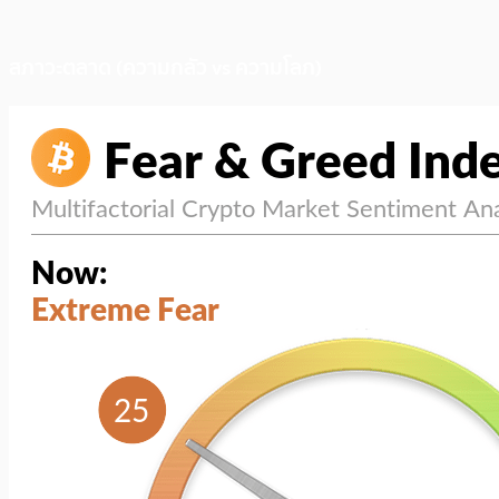
สภาวะตลาด (ความกลัว vs ความโลภ)