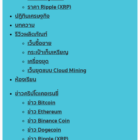
ราคา Ripple (XRP)
ปฏิทินเศรษฐกิจ
บทความ
รีวิวผลิตภัณฑ์
เว็บซื้อขาย
กระเป๋าเก็บเหรียญ
เครื่องขุด
เว็บขุดแบบ Cloud Mining
ห้องเรียน
ข่าวคริปโตเคอเรนซี่
ข่าว Bitcoin
ข่าว Ethereum
ข่าว Binance Coin
ข่าว Dogecoin
ข่าว Ripple (XRP)