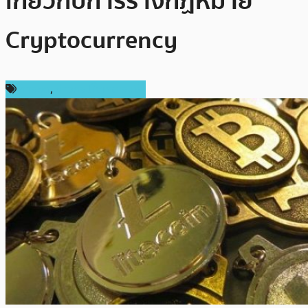
เกี่ยวกับการร่างกฏหมาย
Cryptocurrency
การขุด
,
ข่าวคริปโตเคอเรนซี่