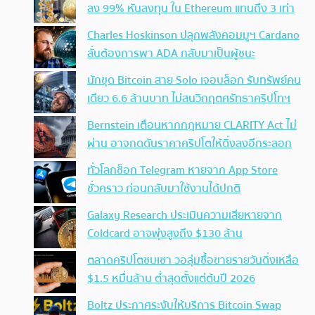
ลง 99% หันลงทุน ใน Ethereum แทนถึง 3 เท่า
Charles Hoskinson ปลุกพลังคอมมูฯ Cardano
ลั่นต้องการพา ADA กลับมาเป็นผู้ชนะ
นักขุด Bitcoin สาย Solo เจอบล็อก รับทรัพย์คน
เดียว 6.6 ล้านบาท ไม่สนวิกฤตศรัทธาคริปโทฯ
Bernstein เตือนหากกฎหมาย CLARITY Act ไม่
ผ่าน อาจกดดันราคาคริปโตให้ดิ่งลงอีกระลอก
ทั่วโลกช็อก Telegram หายจาก App Store
ชั่วคราว ก่อนกลับมาใช้งานได้ปกติ
Galaxy Research ประเมินความเสียหายจาก
Coldcard อาจพุ่งสูงถึง $130 ล้าน
ตลาดคริปโตซบเซา วอลุ่มซื้อขายรายวันดิ่งเหลือ
$1.5 หมื่นล้าน ต่ำสุดตั้งแต่ต้นปี 2026
Boltz ประกาศระงับให้บริการ Bitcoin Swap