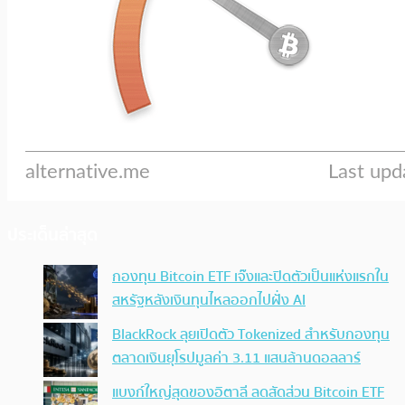
ประเด็นล่าสุด
กองทุน Bitcoin ETF เจ๊งและปิดตัวเป็นแห่งแรกใน
สหรัฐหลังเงินทุนไหลออกไปฝั่ง AI
BlackRock ลุยเปิดตัว Tokenized สำหรับกองทุน
ตลาดเงินยุโรปมูลค่า 3.11 แสนล้านดอลลาร์
แบงก์ใหญ่สุดของอิตาลี ลดสัดส่วน Bitcoin ETF