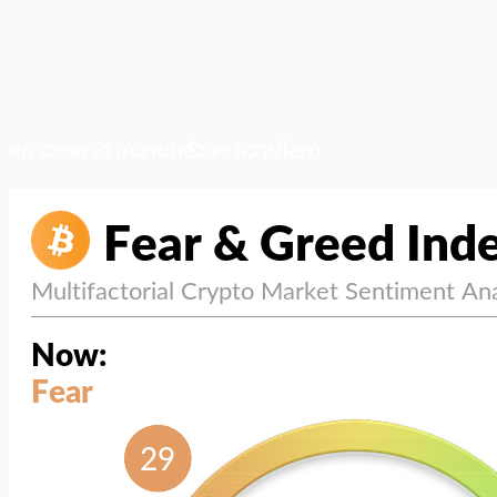
สภาวะตลาด (ความกลัว vs ความโลภ)