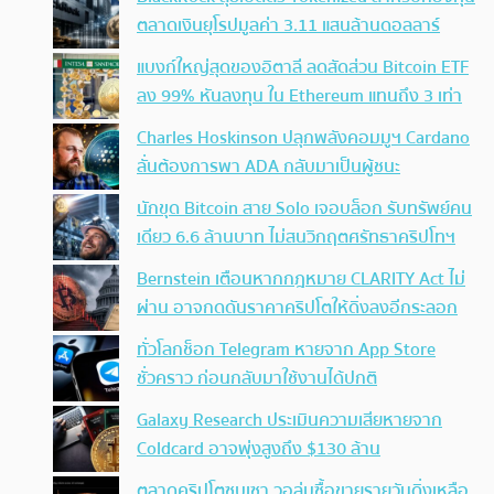
ตลาดเงินยุโรปมูลค่า 3.11 แสนล้านดอลลาร์
แบงก์ใหญ่สุดของอิตาลี ลดสัดส่วน Bitcoin ETF
ลง 99% หันลงทุน ใน Ethereum แทนถึง 3 เท่า
Charles Hoskinson ปลุกพลังคอมมูฯ Cardano
ลั่นต้องการพา ADA กลับมาเป็นผู้ชนะ
นักขุด Bitcoin สาย Solo เจอบล็อก รับทรัพย์คน
เดียว 6.6 ล้านบาท ไม่สนวิกฤตศรัทธาคริปโทฯ
Bernstein เตือนหากกฎหมาย CLARITY Act ไม่
ผ่าน อาจกดดันราคาคริปโตให้ดิ่งลงอีกระลอก
ทั่วโลกช็อก Telegram หายจาก App Store
ชั่วคราว ก่อนกลับมาใช้งานได้ปกติ
Galaxy Research ประเมินความเสียหายจาก
Coldcard อาจพุ่งสูงถึง $130 ล้าน
ตลาดคริปโตซบเซา วอลุ่มซื้อขายรายวันดิ่งเหลือ