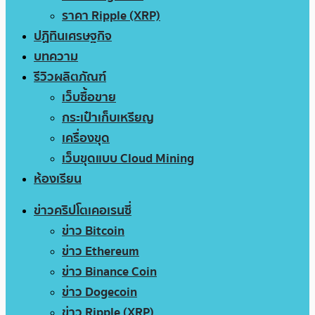
ราคา Ripple (XRP)
ปฏิทินเศรษฐกิจ
บทความ
รีวิวผลิตภัณฑ์
เว็บซื้อขาย
กระเป๋าเก็บเหรียญ
เครื่องขุด
เว็บขุดแบบ Cloud Mining
ห้องเรียน
ข่าวคริปโตเคอเรนซี่
ข่าว Bitcoin
ข่าว Ethereum
ข่าว Binance Coin
ข่าว Dogecoin
ข่าว Ripple (XRP)