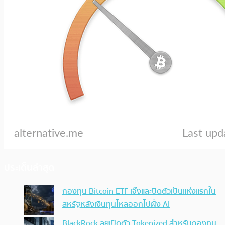
ประเด็นล่าสุด
กองทุน Bitcoin ETF เจ๊งและปิดตัวเป็นแห่งแรกใน
สหรัฐหลังเงินทุนไหลออกไปฝั่ง AI
BlackRock ลุยเปิดตัว Tokenized สำหรับกองทุน