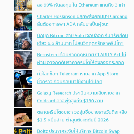
ลง 99% หันลงทุน ใน Ethereum แทนถึง 3 เท่า
Charles Hoskinson ปลุกพลังคอมมูฯ Cardano
ลั่นต้องการพา ADA กลับมาเป็นผู้ชนะ
นักขุด Bitcoin สาย Solo เจอบล็อก รับทรัพย์คน
เดียว 6.6 ล้านบาท ไม่สนวิกฤตศรัทธาคริปโทฯ
Bernstein เตือนหากกฎหมาย CLARITY Act ไม่
ผ่าน อาจกดดันราคาคริปโตให้ดิ่งลงอีกระลอก
ทั่วโลกช็อก Telegram หายจาก App Store
ชั่วคราว ก่อนกลับมาใช้งานได้ปกติ
Galaxy Research ประเมินความเสียหายจาก
Coldcard อาจพุ่งสูงถึง $130 ล้าน
ตลาดคริปโตซบเซา วอลุ่มซื้อขายรายวันดิ่งเหลือ
$1.5 หมื่นล้าน ต่ำสุดตั้งแต่ต้นปี 2026
Boltz ประกาศระงับให้บริการ Bitcoin Swap