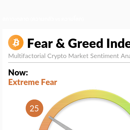
สภาวะตลาด (ความกลัว vs ความโลภ)