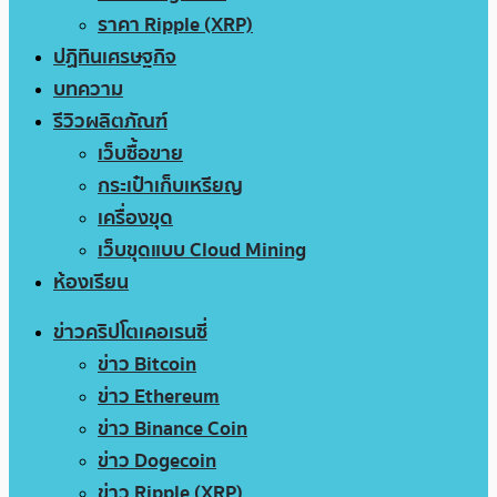
ราคา Ripple (XRP)
ปฏิทินเศรษฐกิจ
บทความ
รีวิวผลิตภัณฑ์
เว็บซื้อขาย
กระเป๋าเก็บเหรียญ
เครื่องขุด
เว็บขุดแบบ Cloud Mining
ห้องเรียน
ข่าวคริปโตเคอเรนซี่
ข่าว Bitcoin
ข่าว Ethereum
ข่าว Binance Coin
ข่าว Dogecoin
ข่าว Ripple (XRP)