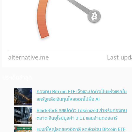
ประเด็นล่าสุด
กองทุน Bitcoin ETF เจ๊งและปิดตัวเป็นแห่งแรกใน
สหรัฐหลังเงินทุนไหลออกไปฝั่ง AI
BlackRock ลุยเปิดตัว Tokenized สำหรับกองทุน
ตลาดเงินยุโรปมูลค่า 3.11 แสนล้านดอลลาร์
แบงก์ใหญ่สุดของอิตาลี ลดสัดส่วน Bitcoin ETF