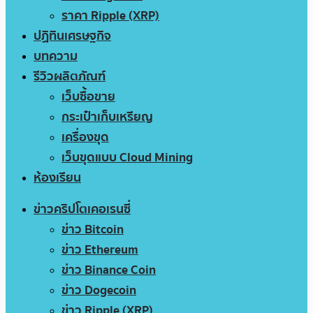
ราคา Ripple (XRP)
ปฏิทินเศรษฐกิจ
บทความ
รีวิวผลิตภัณฑ์
เว็บซื้อขาย
กระเป๋าเก็บเหรียญ
เครื่องขุด
เว็บขุดแบบ Cloud Mining
ห้องเรียน
ข่าวคริปโตเคอเรนซี่
ข่าว Bitcoin
ข่าว Ethereum
ข่าว Binance Coin
ข่าว Dogecoin
ข่าว Ripple (XRP)