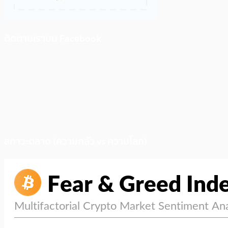
ติดตามเราบน Facebook
สภาวะตลาด (ความกลัว vs ความโลภ)