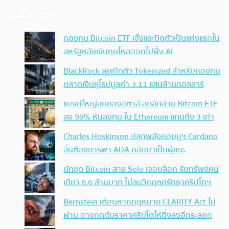
ประเด็นล่าสุด
กองทุน Bitcoin ETF เจ๊งและปิดตัวเป็นแห่งแรกใน
สหรัฐหลังเงินทุนไหลออกไปฝั่ง AI
BlackRock ลุยเปิดตัว Tokenized สำหรับกองทุน
ตลาดเงินยุโรปมูลค่า 3.11 แสนล้านดอลลาร์
แบงก์ใหญ่สุดของอิตาลี ลดสัดส่วน Bitcoin ETF
ลง 99% หันลงทุน ใน Ethereum แทนถึง 3 เท่า
Charles Hoskinson ปลุกพลังคอมมูฯ Cardano
ลั่นต้องการพา ADA กลับมาเป็นผู้ชนะ
นักขุด Bitcoin สาย Solo เจอบล็อก รับทรัพย์คน
เดียว 6.6 ล้านบาท ไม่สนวิกฤตศรัทธาคริปโทฯ
Bernstein เตือนหากกฎหมาย CLARITY Act ไม่
ผ่าน อาจกดดันราคาคริปโตให้ดิ่งลงอีกระลอก