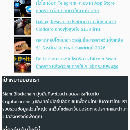
ทั่วโลกช็อก Telegram หายจาก App Store
ชั่วคราว ก่อนกลับมาใช้งานได้ปกติ
Galaxy Research ประเมินความเสียหายจาก
Coldcard อาจพุ่งสูงถึง $130 ล้าน
ตลาดคริปโตซบเซา วอลุ่มซื้อขายรายวันดิ่งเหลือ
$1.5 หมื่นล้าน ต่ำสุดตั้งแต่ต้นปี 2026
Boltz ประกาศระงับให้บริการ Bitcoin Swap
ชั่วคราว หลังตัวเลขการใช้ AI แฮ็กระบบพุ่งสูง
เป้าหมายของเรา
Siam Blockchain มุ่งมั่นที่จะช่วยนำเสนอสารเกี่ยวกับ
Cryptocurrency และเทคโนโลยีบล็อกเชนเพื่อคนไทย ในภาษาไทย เรา
รวบรวมข้อมูลส่วนใหญ่จากเว็บไซต์และเว็บบอร์ดต่างประเทศและนำมา
แปลส่งตรงถึงฟีดคุณ