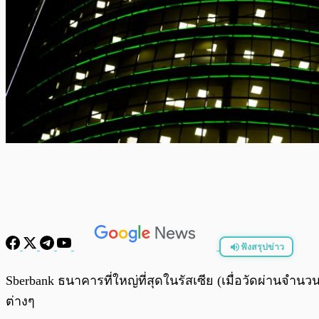
ฟังสรุปข่าว
พร้อมเล่น
Sberbank ธนาคารที่ใหญ่ที่สุดในรัสเซีย (เมื่อวัดผ่านจำน
ต่างๆ