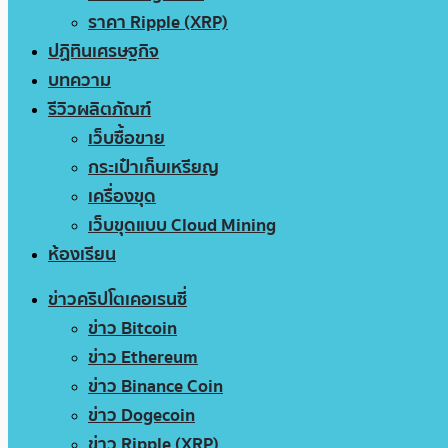
ราคา Ripple (XRP)
ปฏิทินเศรษฐกิจ
บทความ
รีวิวผลิตภัณฑ์
เว็บซื้อขาย
กระเป๋าเก็บเหรียญ
เครื่องขุด
เว็บขุดแบบ Cloud Mining
ห้องเรียน
ข่าวคริปโตเคอเรนซี่
ข่าว Bitcoin
ข่าว Ethereum
ข่าว Binance Coin
ข่าว Dogecoin
ข่าว Ripple (XRP)