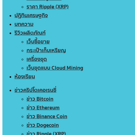
ราคา Ripple (XRP)
ปฏิทินเศรษฐกิจ
บทความ
รีวิวผลิตภัณฑ์
เว็บซื้อขาย
กระเป๋าเก็บเหรียญ
เครื่องขุด
เว็บขุดแบบ Cloud Mining
ห้องเรียน
ข่าวคริปโตเคอเรนซี่
ข่าว Bitcoin
ข่าว Ethereum
ข่าว Binance Coin
ข่าว Dogecoin
ข่าว Ripple (XRP)