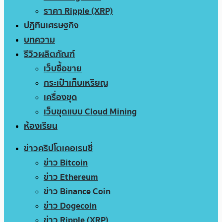
ราคา Ripple (XRP)
ปฏิทินเศรษฐกิจ
บทความ
รีวิวผลิตภัณฑ์
เว็บซื้อขาย
กระเป๋าเก็บเหรียญ
เครื่องขุด
เว็บขุดแบบ Cloud Mining
ห้องเรียน
ข่าวคริปโตเคอเรนซี่
ข่าว Bitcoin
ข่าว Ethereum
ข่าว Binance Coin
ข่าว Dogecoin
ข่าว Ripple (XRP)