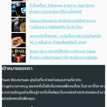
ทั่วโลกช็อก Telegram หายจาก App Store
ชั่วคราว ก่อนกลับมาใช้งานได้ปกติ
Galaxy Research ประเมินความเสียหายจาก
Coldcard อาจพุ่งสูงถึง $130 ล้าน
ตลาดคริปโตซบเซา วอลุ่มซื้อขายรายวันดิ่งเหลือ
$1.5 หมื่นล้าน ต่ำสุดตั้งแต่ต้นปี 2026
Boltz ประกาศระงับให้บริการ Bitcoin Swap
ชั่วคราว หลังตัวเลขการใช้ AI แฮ็กระบบพุ่งสูง
เป้าหมายของเรา
Siam Blockchain มุ่งมั่นที่จะช่วยนำเสนอสารเกี่ยวกับ
Cryptocurrency และเทคโนโลยีบล็อกเชนเพื่อคนไทย ในภาษาไทย เรา
รวบรวมข้อมูลส่วนใหญ่จากเว็บไซต์และเว็บบอร์ดต่างประเทศและนำมา
แปลส่งตรงถึงฟีดคุณ