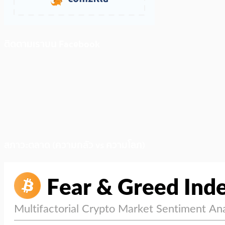
ติดตามเราบน Facebook
สภาวะตลาด (ความกลัว vs ความโลภ)