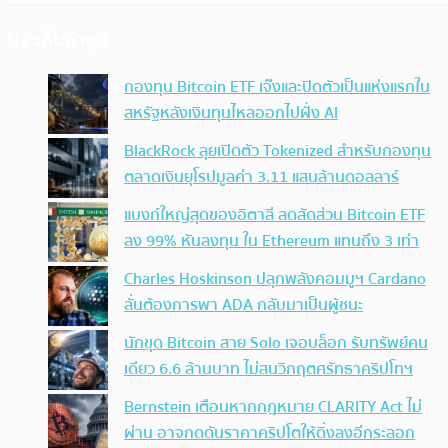
ประเด็นล่าสุด
กองทุน Bitcoin ETF เจ๊งและปิดตัวเป็นแห่งแรกใน
สหรัฐหลังเงินทุนไหลออกไปฝั่ง AI
BlackRock ลุยเปิดตัว Tokenized สำหรับกองทุน
ตลาดเงินยุโรปมูลค่า 3.11 แสนล้านดอลลาร์
แบงก์ใหญ่สุดของอิตาลี ลดสัดส่วน Bitcoin ETF
ลง 99% หันลงทุน ใน Ethereum แทนถึง 3 เท่า
Charles Hoskinson ปลุกพลังคอมมูฯ Cardano
ลั่นต้องการพา ADA กลับมาเป็นผู้ชนะ
นักขุด Bitcoin สาย Solo เจอบล็อก รับทรัพย์คน
เดียว 6.6 ล้านบาท ไม่สนวิกฤตศรัทธาคริปโทฯ
Bernstein เตือนหากกฎหมาย CLARITY Act ไม่
ผ่าน อาจกดดันราคาคริปโตให้ดิ่งลงอีกระลอก