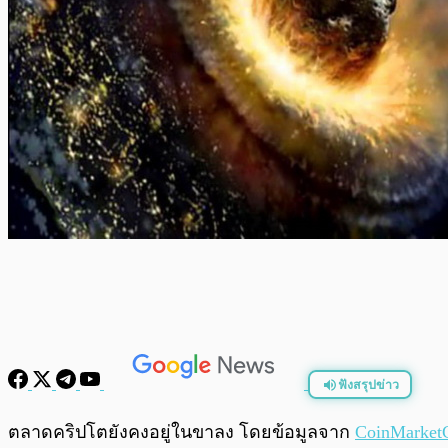
ฟังสรุปข่าว
พร้อมเล่น
ตลาดคริปโตยังคงอยู่ในขาลง โดยข้อมูลจาก
CoinMarket