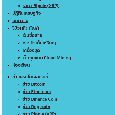
ราคา Ripple (XRP)
ปฏิทินเศรษฐกิจ
บทความ
รีวิวผลิตภัณฑ์
เว็บซื้อขาย
กระเป๋าเก็บเหรียญ
เครื่องขุด
เว็บขุดแบบ Cloud Mining
ห้องเรียน
ข่าวคริปโตเคอเรนซี่
ข่าว Bitcoin
ข่าว Ethereum
ข่าว Binance Coin
ข่าว Dogecoin
ข่าว Ripple (XRP)