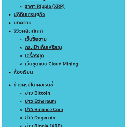
ราคา Ripple (XRP)
ปฏิทินเศรษฐกิจ
บทความ
รีวิวผลิตภัณฑ์
เว็บซื้อขาย
กระเป๋าเก็บเหรียญ
เครื่องขุด
เว็บขุดแบบ Cloud Mining
ห้องเรียน
ข่าวคริปโตเคอเรนซี่
ข่าว Bitcoin
ข่าว Ethereum
ข่าว Binance Coin
ข่าว Dogecoin
ข่าว Ripple (XRP)