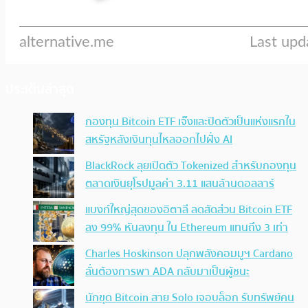
ประเด็นล่าสุด
กองทุน Bitcoin ETF เจ๊งและปิดตัวเป็นแห่งแรกใน
สหรัฐหลังเงินทุนไหลออกไปฝั่ง AI
BlackRock ลุยเปิดตัว Tokenized สำหรับกองทุน
ตลาดเงินยุโรปมูลค่า 3.11 แสนล้านดอลลาร์
แบงก์ใหญ่สุดของอิตาลี ลดสัดส่วน Bitcoin ETF
ลง 99% หันลงทุน ใน Ethereum แทนถึง 3 เท่า
Charles Hoskinson ปลุกพลังคอมมูฯ Cardano
ลั่นต้องการพา ADA กลับมาเป็นผู้ชนะ
นักขุด Bitcoin สาย Solo เจอบล็อก รับทรัพย์คน