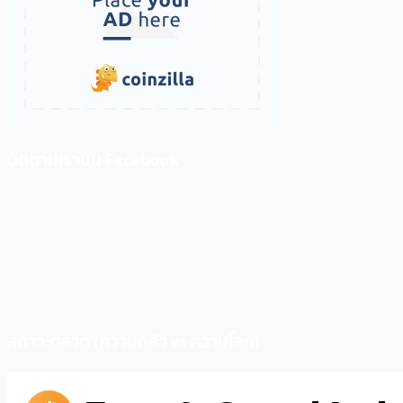
ติดตามเราบน Facebook
สภาวะตลาด (ความกลัว vs ความโลภ)