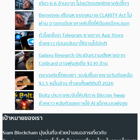
เดียว 6.6 ล้านบาท ไม่สนวิกฤตศรัทธาคริปโทฯ
Bernstein เตือนหากกฎหมาย CLARITY Act ไม่
ผ่าน อาจกดดันราคาคริปโตให้ดิ่งลงอีกระลอก
ทั่วโลกช็อก Telegram หายจาก App Store
ชั่วคราว ก่อนกลับมาใช้งานได้ปกติ
Galaxy Research ประเมินความเสียหายจาก
Coldcard อาจพุ่งสูงถึง $130 ล้าน
ตลาดคริปโตซบเซา วอลุ่มซื้อขายรายวันดิ่งเหลือ
$1.5 หมื่นล้าน ต่ำสุดตั้งแต่ต้นปี 2026
Boltz ประกาศระงับให้บริการ Bitcoin Swap
ชั่วคราว หลังตัวเลขการใช้ AI แฮ็กระบบพุ่งสูง
เป้าหมายของเรา
Siam Blockchain มุ่งมั่นที่จะช่วยนำเสนอสารเกี่ยวกับ