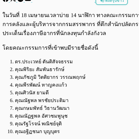
ฟังสรุปข่าว
พร้อมเล่น
ในวันที่ 18 เมษายนเวลาบ่าย 14 นาฬิกา ทางคณะกรรมกา
การคลังและผู้บริหารจากกรมสรรพากร ที่ตึกสำนักปลัดก
ประเด็นเรื่องภาษีอากรที่นักลงทุนกำลังกังวล
โดยคณะกรรมการที่เข้าพบมีรายชื่อดังนี้
ดร.ประเวทย์ ตันติสัจจธรรม
คุณพิริยะ สัมพันธารักษ์
คุณภัชภูมิ วิตติยากร วรรณพฤกษ์
คุณพีรพัฒน์ หาญคงแก้ว
คุณศิวนัส ยามดี
คุณณัฐพล พรชัยประติมา
คุณกษมพัทธ์ วิธานวัฒนา
คุณณัฏฐพล อัศวชมพูนุช
คุณรัฐโรจน์ พณิชย์จุติ
คุณอฐิฏชนก บุญบุตร