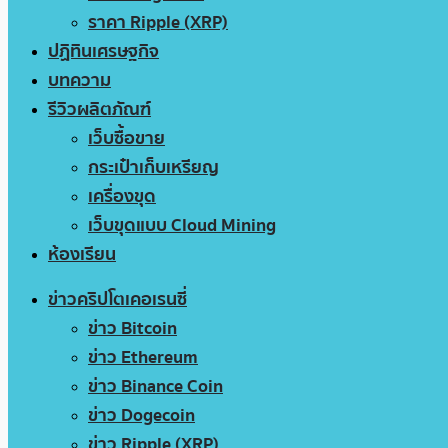
ราคา Ripple (XRP)
ปฏิทินเศรษฐกิจ
บทความ
รีวิวผลิตภัณฑ์
เว็บซื้อขาย
กระเป๋าเก็บเหรียญ
เครื่องขุด
เว็บขุดแบบ Cloud Mining
ห้องเรียน
ข่าวคริปโตเคอเรนซี่
ข่าว Bitcoin
ข่าว Ethereum
ข่าว Binance Coin
ข่าว Dogecoin
ข่าว Ripple (XRP)