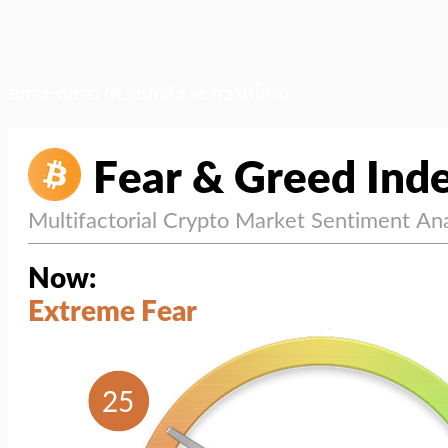
สภาวะตลาด (ความกลัว vs ความโลภ)