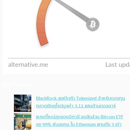
ประเด็นล่าสุด
BlackRock ลุยเปิดตัว Tokenized สำหรับกองทุน
ตลาดเงินยุโรปมูลค่า 3.11 แสนล้านดอลลาร์
แบงก์ใหญ่สุดของอิตาลี ลดสัดส่วน Bitcoin ETF
ลง 99% หันลงทุน ใน Ethereum แทนถึง 3 เท่า