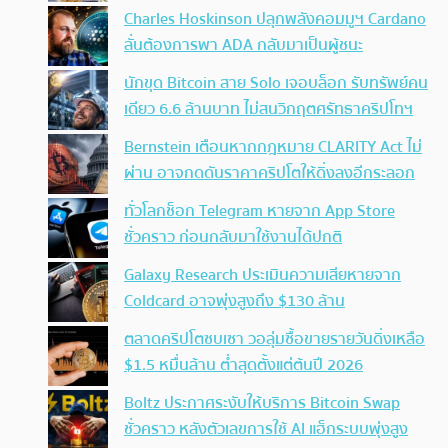
Charles Hoskinson ปลุกพลังคอมมูฯ Cardano
ลั่นต้องการพา ADA กลับมาเป็นผู้ชนะ
นักขุด Bitcoin สาย Solo เจอบล็อก รับทรัพย์คน
เดียว 6.6 ล้านบาท ไม่สนวิกฤตศรัทธาคริปโทฯ
Bernstein เตือนหากกฎหมาย CLARITY Act ไม่
ผ่าน อาจกดดันราคาคริปโตให้ดิ่งลงอีกระลอก
ทั่วโลกช็อก Telegram หายจาก App Store
ชั่วคราว ก่อนกลับมาใช้งานได้ปกติ
Galaxy Research ประเมินความเสียหายจาก
Coldcard อาจพุ่งสูงถึง $130 ล้าน
ตลาดคริปโตซบเซา วอลุ่มซื้อขายรายวันดิ่งเหลือ
$1.5 หมื่นล้าน ต่ำสุดตั้งแต่ต้นปี 2026
Boltz ประกาศระงับให้บริการ Bitcoin Swap
ชั่วคราว หลังตัวเลขการใช้ AI แฮ็กระบบพุ่งสูง