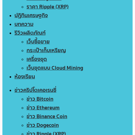
ราคา Ripple (XRP)
ปฏิทินเศรษฐกิจ
บทความ
รีวิวผลิตภัณฑ์
เว็บซื้อขาย
กระเป๋าเก็บเหรียญ
เครื่องขุด
เว็บขุดแบบ Cloud Mining
ห้องเรียน
ข่าวคริปโตเคอเรนซี่
ข่าว Bitcoin
ข่าว Ethereum
ข่าว Binance Coin
ข่าว Dogecoin
ข่าว Ripple (XRP)