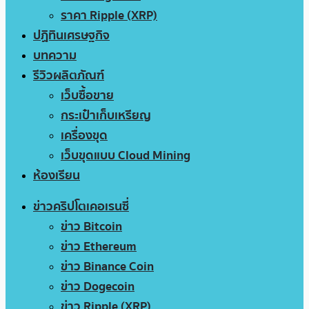
ราคา Ripple (XRP)
ปฏิทินเศรษฐกิจ
บทความ
รีวิวผลิตภัณฑ์
เว็บซื้อขาย
กระเป๋าเก็บเหรียญ
เครื่องขุด
เว็บขุดแบบ Cloud Mining
ห้องเรียน
ข่าวคริปโตเคอเรนซี่
ข่าว Bitcoin
ข่าว Ethereum
ข่าว Binance Coin
ข่าว Dogecoin
ข่าว Ripple (XRP)