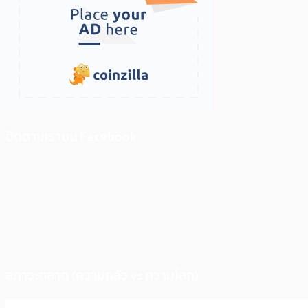
ติดตามเราบน Facebook
สภาวะตลาด (ความกลัว vs ความโลภ)