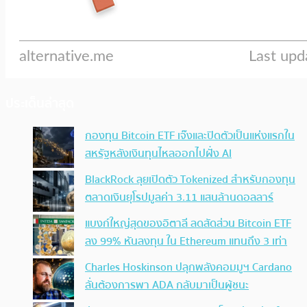
ประเด็นล่าสุด
กองทุน Bitcoin ETF เจ๊งและปิดตัวเป็นแห่งแรกใน
สหรัฐหลังเงินทุนไหลออกไปฝั่ง AI
BlackRock ลุยเปิดตัว Tokenized สำหรับกองทุน
ตลาดเงินยุโรปมูลค่า 3.11 แสนล้านดอลลาร์
แบงก์ใหญ่สุดของอิตาลี ลดสัดส่วน Bitcoin ETF
ลง 99% หันลงทุน ใน Ethereum แทนถึง 3 เท่า
Charles Hoskinson ปลุกพลังคอมมูฯ Cardano
ลั่นต้องการพา ADA กลับมาเป็นผู้ชนะ