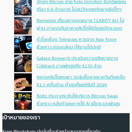
นักขุด Bitcoin สาย Solo เจอบล็อก รับทรัพย์คน
เดียว 6.6 ล้านบาท ไม่สนวิกฤตศรัทธาคริปโทฯ
Bernstein เตือนหากกฎหมาย CLARITY Act ไม่
ผ่าน อาจกดดันราคาคริปโตให้ดิ่งลงอีกระลอก
ทั่วโลกช็อก Telegram หายจาก App Store
ชั่วคราว ก่อนกลับมาใช้งานได้ปกติ
Galaxy Research ประเมินความเสียหายจาก
Coldcard อาจพุ่งสูงถึง $130 ล้าน
ตลาดคริปโตซบเซา วอลุ่มซื้อขายรายวันดิ่งเหลือ
$1.5 หมื่นล้าน ต่ำสุดตั้งแต่ต้นปี 2026
Boltz ประกาศระงับให้บริการ Bitcoin Swap
ชั่วคราว หลังตัวเลขการใช้ AI แฮ็กระบบพุ่งสูง
เป้าหมายของเรา
Siam Blockchain มุ่งมั่นที่จะช่วยนำเสนอสารเกี่ยวกับ