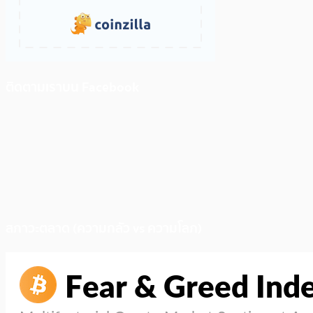
ติดตามเราบน Facebook
สภาวะตลาด (ความกลัว vs ความโลภ)