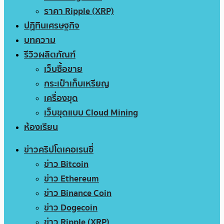
ราคา Ripple (XRP)
ปฏิทินเศรษฐกิจ
บทความ
รีวิวผลิตภัณฑ์
เว็บซื้อขาย
กระเป๋าเก็บเหรียญ
เครื่องขุด
เว็บขุดแบบ Cloud Mining
ห้องเรียน
ข่าวคริปโตเคอเรนซี่
ข่าว Bitcoin
ข่าว Ethereum
ข่าว Binance Coin
ข่าว Dogecoin
ข่าว Ripple (XRP)