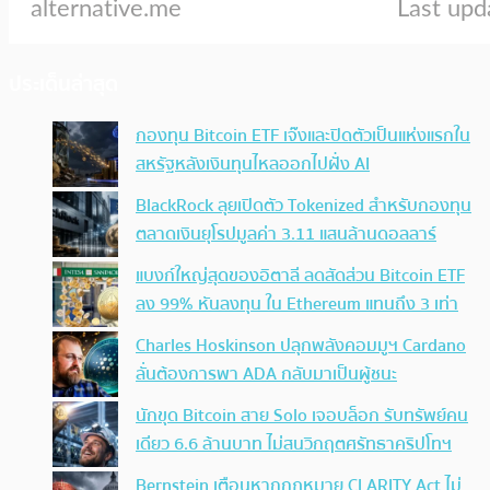
ประเด็นล่าสุด
กองทุน Bitcoin ETF เจ๊งและปิดตัวเป็นแห่งแรกใน
สหรัฐหลังเงินทุนไหลออกไปฝั่ง AI
BlackRock ลุยเปิดตัว Tokenized สำหรับกองทุน
ตลาดเงินยุโรปมูลค่า 3.11 แสนล้านดอลลาร์
แบงก์ใหญ่สุดของอิตาลี ลดสัดส่วน Bitcoin ETF
ลง 99% หันลงทุน ใน Ethereum แทนถึง 3 เท่า
Charles Hoskinson ปลุกพลังคอมมูฯ Cardano
ลั่นต้องการพา ADA กลับมาเป็นผู้ชนะ
นักขุด Bitcoin สาย Solo เจอบล็อก รับทรัพย์คน
เดียว 6.6 ล้านบาท ไม่สนวิกฤตศรัทธาคริปโทฯ
Bernstein เตือนหากกฎหมาย CLARITY Act ไม่