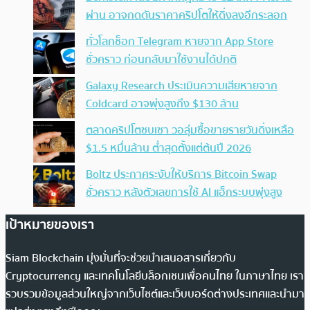
ผ่าน อาจกดดันราคาคริปโตให้ดิ่งลงอีกระลอก
ทั่วโลกช็อก Telegram หายจาก App Store
ชั่วคราว ก่อนกลับมาใช้งานได้ปกติ
Galaxy Research ประเมินความเสียหายจาก
Coldcard อาจพุ่งสูงถึง $130 ล้าน
ตลาดคริปโตซบเซา วอลุ่มซื้อขายรายวันดิ่งเหลือ
$1.5 หมื่นล้าน ต่ำสุดตั้งแต่ต้นปี 2026
Boltz ประกาศระงับให้บริการ Bitcoin Swap
ชั่วคราว หลังตัวเลขการใช้ AI แฮ็กระบบพุ่งสูง
เป้าหมายของเรา
Siam Blockchain มุ่งมั่นที่จะช่วยนำเสนอสารเกี่ยวกับ
Cryptocurrency และเทคโนโลยีบล็อกเชนเพื่อคนไทย ในภาษาไทย เรา
รวบรวมข้อมูลส่วนใหญ่จากเว็บไซต์และเว็บบอร์ดต่างประเทศและนำมา