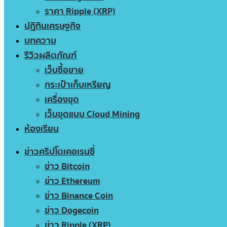
ราคา Ripple (XRP)
ปฏิทินเศรษฐกิจ
บทความ
รีวิวผลิตภัณฑ์
เว็บซื้อขาย
กระเป๋าเก็บเหรียญ
เครื่องขุด
เว็บขุดแบบ Cloud Mining
ห้องเรียน
ข่าวคริปโตเคอเรนซี่
ข่าว Bitcoin
ข่าว Ethereum
ข่าว Binance Coin
ข่าว Dogecoin
ข่าว Ripple (XRP)