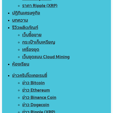
ราคา Ripple (XRP)
ปฏิทินเศรษฐกิจ
บทความ
รีวิวผลิตภัณฑ์
เว็บซื้อขาย
กระเป๋าเก็บเหรียญ
เครื่องขุด
เว็บขุดแบบ Cloud Mining
ห้องเรียน
ข่าวคริปโตเคอเรนซี่
ข่าว Bitcoin
ข่าว Ethereum
ข่าว Binance Coin
ข่าว Dogecoin
ข่าว Ripple (XRP)