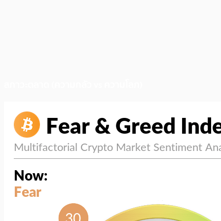
สภาวะตลาด (ความกลัว vs ความโลภ)