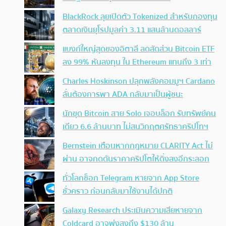
BlackRock ลุยเปิดตัว Tokenized สำหรับกองทุน
ตลาดเงินยุโรปมูลค่า 3.11 แสนล้านดอลลาร์
แบงก์ใหญ่สุดของอิตาลี ลดสัดส่วน Bitcoin ETF
ลง 99% หันลงทุน ใน Ethereum แทนถึง 3 เท่า
Charles Hoskinson ปลุกพลังคอมมูฯ Cardano
ลั่นต้องการพา ADA กลับมาเป็นผู้ชนะ
นักขุด Bitcoin สาย Solo เจอบล็อก รับทรัพย์คน
เดียว 6.6 ล้านบาท ไม่สนวิกฤตศรัทธาคริปโทฯ
Bernstein เตือนหากกฎหมาย CLARITY Act ไม่
ผ่าน อาจกดดันราคาคริปโตให้ดิ่งลงอีกระลอก
ทั่วโลกช็อก Telegram หายจาก App Store
ชั่วคราว ก่อนกลับมาใช้งานได้ปกติ
Galaxy Research ประเมินความเสียหายจาก
Coldcard อาจพุ่งสูงถึง $130 ล้าน