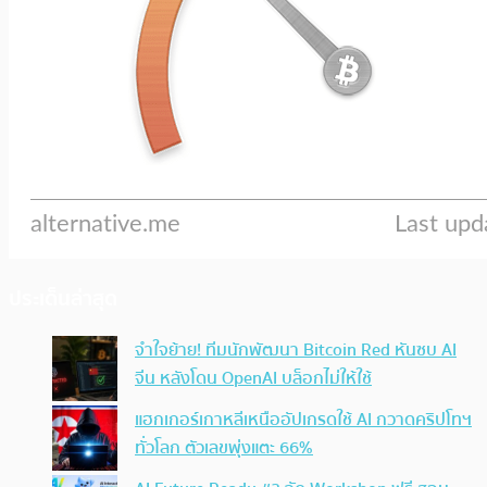
ประเด็นล่าสุด
จำใจย้าย! ทีมนักพัฒนา Bitcoin Red หันซบ AI
จีน หลังโดน OpenAI บล็อกไม่ให้ใช้
แฮกเกอร์เกาหลีเหนืออัปเกรดใช้ AI กวาดคริปโทฯ
ทั่วโลก ตัวเลขพุ่งแตะ 66%