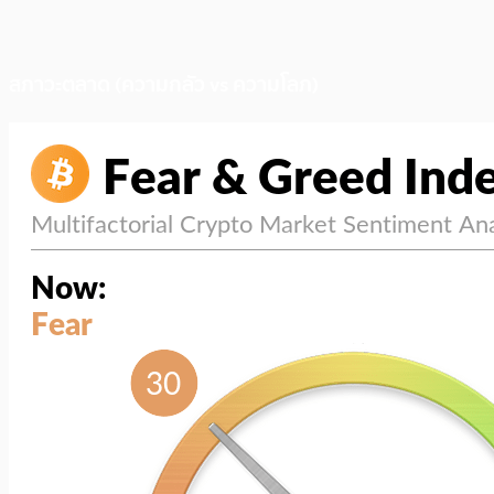
สภาวะตลาด (ความกลัว vs ความโลภ)