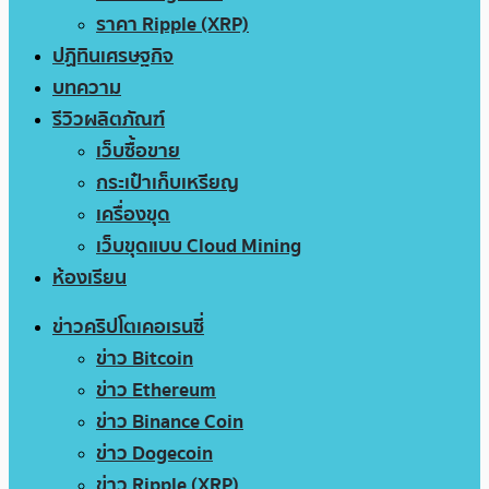
ราคา Ripple (XRP)
ปฏิทินเศรษฐกิจ
บทความ
รีวิวผลิตภัณฑ์
เว็บซื้อขาย
กระเป๋าเก็บเหรียญ
เครื่องขุด
เว็บขุดแบบ Cloud Mining
ห้องเรียน
ข่าวคริปโตเคอเรนซี่
ข่าว Bitcoin
ข่าว Ethereum
ข่าว Binance Coin
ข่าว Dogecoin
ข่าว Ripple (XRP)