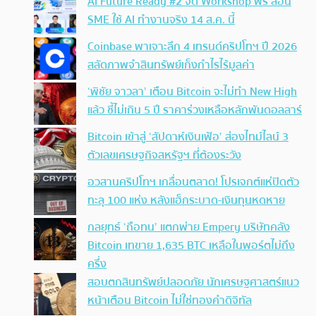
AI Future Ready #2 จัด Workshop ฟรี สอน
SME ใช้ AI ทำงานจริง 14 ส.ค. นี้
Coinbase พาเจาะลึก 4 เทรนด์คริปโทฯ ปี 2026
สลัดภาพจำสินทรัพย์เก็งกำไรไร้มูลค่า
‘พิชัย จาวลา’ เตือน Bitcoin จะไม่ทำ New High
แล้ว ชี้ไม่เกิน 5 ปี ราคาร่วงเหลือหลักพันดอลลาร์
Bitcoin เข้าสู่ ‘สัปดาห์เงินเฟ้อ’ ส่องไทม์ไลน์ 3
ตัวเลขเศรษฐกิจสหรัฐฯ ที่ต้องระวัง
อวสานคริปโทฯ เกลื่อนตลาด! โปรเจกต์แห่ปิดตัว
ทะลุ 100 แห่ง หลังแฮ็กระบาด-เงินทุนหดหาย
กลยุทธ์ ‘ถือทน’ แตกพ่าย Empery บริษัทคลัง
Bitcoin เทขาย 1,635 BTC เหลือในพอร์ตไม่ถึง
ครึ่ง
สอบตกสินทรัพย์ปลอดภัย นักเศรษฐศาสตร์แนว
หน้าเตือน Bitcoin ไม่ใช่ทองคำดิจิทัล