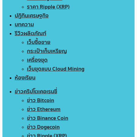
ราคา Ripple (XRP)
ปฏิทินเศรษฐกิจ
บทความ
รีวิวผลิตภัณฑ์
เว็บซื้อขาย
กระเป๋าเก็บเหรียญ
เครื่องขุด
เว็บขุดแบบ Cloud Mining
ห้องเรียน
ข่าวคริปโตเคอเรนซี่
ข่าว Bitcoin
ข่าว Ethereum
ข่าว Binance Coin
ข่าว Dogecoin
ข่าว Ripple (XRP)