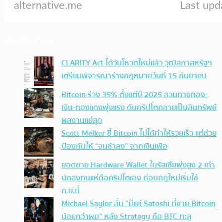
ประเด็นล่าสุด
CLARITY Act ได้วันโหวตใหม่แล้ว วุฒิสภาสหรัฐฯ
เตรียมพิจารณาร่างกฎหมายวันที่ 15 กันยายน
Bitcoin ร่วง 35% ตั้งแต่ปี 2025 สวนทางทอง-
เงิน-ทองแดงพุ่งแรง ดันคริปโตกลายเป็นสินทรัพย์
ผลงานแย่สุด
Scott Melker ชี้ Bitcoin ไม่ได้ทำให้รวยเร็ว แต่ช่วย
ป้องกันให้ “จนช้าลง” จากเงินเฟ้อ
ยอดขาย Hardware Wallet ในรัสเซียพุ่งสูง 2 เท่า
นักลงทุนแห่ถือคริปโตเอง ก่อนกฎใหม่เริ่มใช้
ก.ย.นี้
Michael Saylor ลั่น “มีแค่ Satoshi ที่ขาย Bitcoin
น้อยกว่าผม” หลัง Strategy ถือ BTC ทะลุ