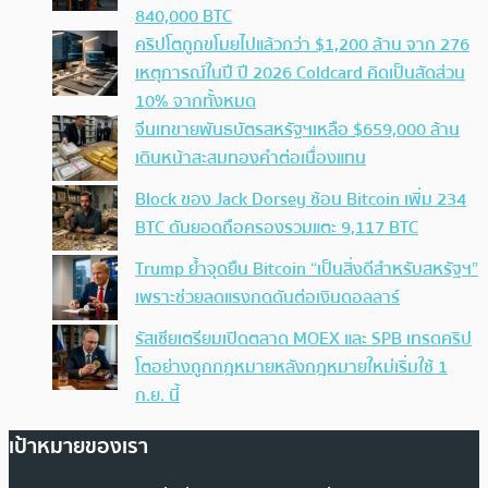
840,000 BTC
คริปโตถูกขโมยไปแล้วกว่า $1,200 ล้าน จาก 276
เหตุการณ์ในปี ปี 2026 Coldcard คิดเป็นสัดส่วน
10% จากทั้งหมด
จีนเทขายพันธบัตรสหรัฐฯเหลือ $659,000 ล้าน
เดินหน้าสะสมทองคำต่อเนื่องแทน
Block ของ Jack Dorsey ช้อน Bitcoin เพิ่ม 234
BTC ดันยอดถือครองรวมแตะ 9,117 BTC
Trump ย้ำจุดยืน Bitcoin “เป็นสิ่งดีสำหรับสหรัฐฯ”
เพราะช่วยลดแรงกดดันต่อเงินดอลลาร์
รัสเซียเตรียมเปิดตลาด MOEX และ SPB เทรดคริป
โตอย่างถูกกฎหมายหลังกฎหมายใหม่เริ่มใช้ 1
ก.ย. นี้
เป้าหมายของเรา