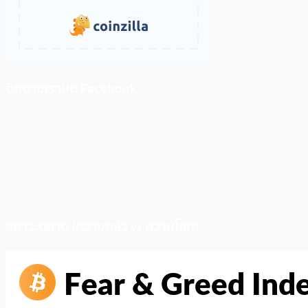
ติดตามเราบน Facebook
สภาวะตลาด (ความกลัว vs ความโลภ)