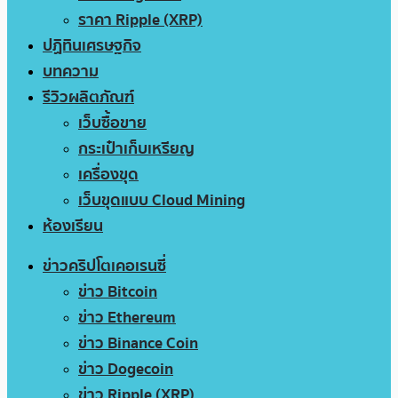
ราคา Ripple (XRP)
ปฏิทินเศรษฐกิจ
บทความ
รีวิวผลิตภัณฑ์
เว็บซื้อขาย
กระเป๋าเก็บเหรียญ
เครื่องขุด
เว็บขุดแบบ Cloud Mining
ห้องเรียน
ข่าวคริปโตเคอเรนซี่
ข่าว Bitcoin
ข่าว Ethereum
ข่าว Binance Coin
ข่าว Dogecoin
ข่าว Ripple (XRP)