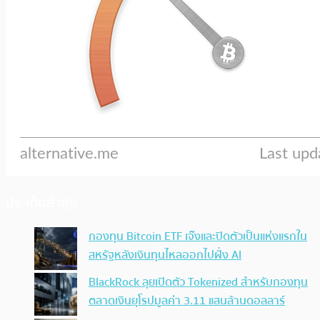
ประเด็นล่าสุด
กองทุน Bitcoin ETF เจ๊งและปิดตัวเป็นแห่งแรกใน
สหรัฐหลังเงินทุนไหลออกไปฝั่ง AI
BlackRock ลุยเปิดตัว Tokenized สำหรับกองทุน
ตลาดเงินยุโรปมูลค่า 3.11 แสนล้านดอลลาร์