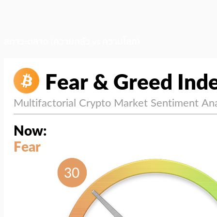
สภาวะตลาด (ความกลัว vs ความโลภ)