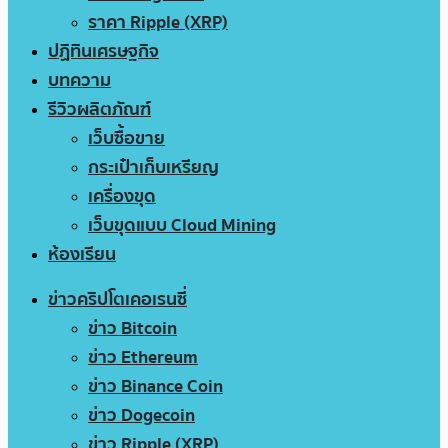
ราคา Ripple (XRP)
ปฏิทินเศรษฐกิจ
บทความ
รีวิวผลิตภัณฑ์
เว็บซื้อขาย
กระเป๋าเก็บเหรียญ
เครื่องขุด
เว็บขุดแบบ Cloud Mining
ห้องเรียน
ข่าวคริปโตเคอเรนซี่
ข่าว Bitcoin
ข่าว Ethereum
ข่าว Binance Coin
ข่าว Dogecoin
ข่าว Ripple (XRP)