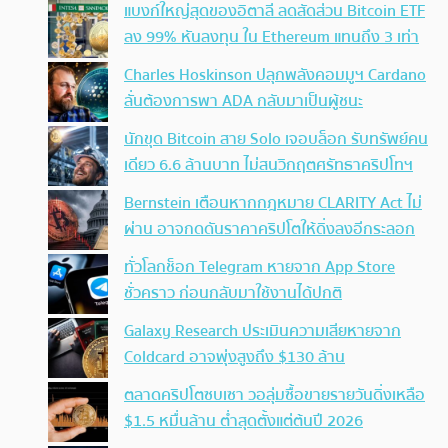
แบงก์ใหญ่สุดของอิตาลี ลดสัดส่วน Bitcoin ETF
ลง 99% หันลงทุน ใน Ethereum แทนถึง 3 เท่า
Charles Hoskinson ปลุกพลังคอมมูฯ Cardano
ลั่นต้องการพา ADA กลับมาเป็นผู้ชนะ
นักขุด Bitcoin สาย Solo เจอบล็อก รับทรัพย์คน
เดียว 6.6 ล้านบาท ไม่สนวิกฤตศรัทธาคริปโทฯ
Bernstein เตือนหากกฎหมาย CLARITY Act ไม่
ผ่าน อาจกดดันราคาคริปโตให้ดิ่งลงอีกระลอก
ทั่วโลกช็อก Telegram หายจาก App Store
ชั่วคราว ก่อนกลับมาใช้งานได้ปกติ
Galaxy Research ประเมินความเสียหายจาก
Coldcard อาจพุ่งสูงถึง $130 ล้าน
ตลาดคริปโตซบเซา วอลุ่มซื้อขายรายวันดิ่งเหลือ
$1.5 หมื่นล้าน ต่ำสุดตั้งแต่ต้นปี 2026