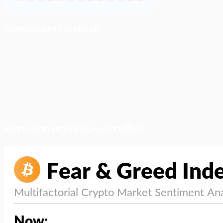
ติดตามเราบน Facebook
สภาวะตลาด (ความกลัว vs ความโลภ)