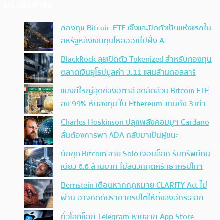
ประเด็นล่าสุด
กองทุน Bitcoin ETF เจ๊งและปิดตัวเป็นแห่งแรกใน
สหรัฐหลังเงินทุนไหลออกไปฝั่ง AI
BlackRock ลุยเปิดตัว Tokenized สำหรับกองทุน
ตลาดเงินยุโรปมูลค่า 3.11 แสนล้านดอลลาร์
แบงก์ใหญ่สุดของอิตาลี ลดสัดส่วน Bitcoin ETF
ลง 99% หันลงทุน ใน Ethereum แทนถึง 3 เท่า
Charles Hoskinson ปลุกพลังคอมมูฯ Cardano
ลั่นต้องการพา ADA กลับมาเป็นผู้ชนะ
นักขุด Bitcoin สาย Solo เจอบล็อก รับทรัพย์คน
เดียว 6.6 ล้านบาท ไม่สนวิกฤตศรัทธาคริปโทฯ
Bernstein เตือนหากกฎหมาย CLARITY Act ไม่
ผ่าน อาจกดดันราคาคริปโตให้ดิ่งลงอีกระลอก
ทั่วโลกช็อก Telegram หายจาก App Store