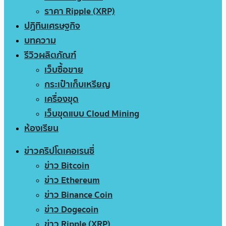
ราคา Ripple (XRP)
ปฏิทินเศรษฐกิจ
บทความ
รีวิวผลิตภัณฑ์
เว็บซื้อขาย
กระเป๋าเก็บเหรียญ
เครื่องขุด
เว็บขุดแบบ Cloud Mining
ห้องเรียน
ข่าวคริปโตเคอเรนซี่
ข่าว Bitcoin
ข่าว Ethereum
ข่าว Binance Coin
ข่าว Dogecoin
ข่าว Ripple (XRP)