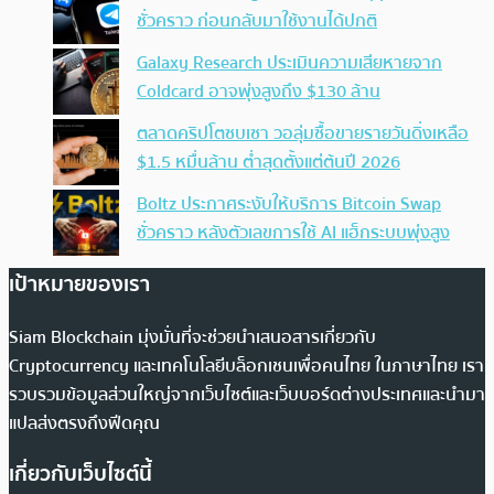
ชั่วคราว ก่อนกลับมาใช้งานได้ปกติ
Galaxy Research ประเมินความเสียหายจาก
Coldcard อาจพุ่งสูงถึง $130 ล้าน
ตลาดคริปโตซบเซา วอลุ่มซื้อขายรายวันดิ่งเหลือ
$1.5 หมื่นล้าน ต่ำสุดตั้งแต่ต้นปี 2026
Boltz ประกาศระงับให้บริการ Bitcoin Swap
ชั่วคราว หลังตัวเลขการใช้ AI แฮ็กระบบพุ่งสูง
เป้าหมายของเรา
Siam Blockchain มุ่งมั่นที่จะช่วยนำเสนอสารเกี่ยวกับ
Cryptocurrency และเทคโนโลยีบล็อกเชนเพื่อคนไทย ในภาษาไทย เรา
รวบรวมข้อมูลส่วนใหญ่จากเว็บไซต์และเว็บบอร์ดต่างประเทศและนำมา
แปลส่งตรงถึงฟีดคุณ
เกี่ยวกับเว็บไซต์นี้