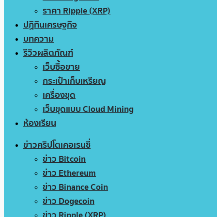
ราคา Ripple (XRP)
ปฏิทินเศรษฐกิจ
บทความ
รีวิวผลิตภัณฑ์
เว็บซื้อขาย
กระเป๋าเก็บเหรียญ
เครื่องขุด
เว็บขุดแบบ Cloud Mining
ห้องเรียน
ข่าวคริปโตเคอเรนซี่
ข่าว Bitcoin
ข่าว Ethereum
ข่าว Binance Coin
ข่าว Dogecoin
ข่าว Ripple (XRP)