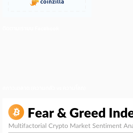
ติดตามเราบน Facebook
สภาวะตลาด (ความกลัว vs ความโลภ)