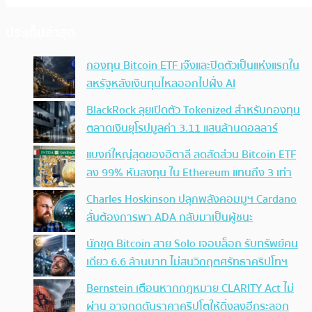
ประเด็นล่าสุด
กองทุน Bitcoin ETF เจ๊งและปิดตัวเป็นแห่งแรกใน
สหรัฐหลังเงินทุนไหลออกไปฝั่ง AI
BlackRock ลุยเปิดตัว Tokenized สำหรับกองทุน
ตลาดเงินยุโรปมูลค่า 3.11 แสนล้านดอลลาร์
แบงก์ใหญ่สุดของอิตาลี ลดสัดส่วน Bitcoin ETF
ลง 99% หันลงทุน ใน Ethereum แทนถึง 3 เท่า
Charles Hoskinson ปลุกพลังคอมมูฯ Cardano
ลั่นต้องการพา ADA กลับมาเป็นผู้ชนะ
นักขุด Bitcoin สาย Solo เจอบล็อก รับทรัพย์คน
เดียว 6.6 ล้านบาท ไม่สนวิกฤตศรัทธาคริปโทฯ
Bernstein เตือนหากกฎหมาย CLARITY Act ไม่
ผ่าน อาจกดดันราคาคริปโตให้ดิ่งลงอีกระลอก