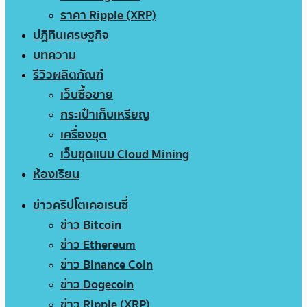
ราคา Ripple (XRP)
ปฏิทินเศรษฐกิจ
บทความ
รีวิวผลิตภัณฑ์
เว็บซื้อขาย
กระเป๋าเก็บเหรียญ
เครื่องขุด
เว็บขุดแบบ Cloud Mining
ห้องเรียน
ข่าวคริปโตเคอเรนซี่
ข่าว Bitcoin
ข่าว Ethereum
ข่าว Binance Coin
ข่าว Dogecoin
ข่าว Ripple (XRP)