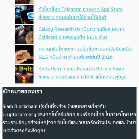
ทั่วโลกช็อก Telegram หายจาก App Store
ชั่วคราว ก่อนกลับมาใช้งานได้ปกติ
Galaxy Research ประเมินความเสียหายจาก
Coldcard อาจพุ่งสูงถึง $130 ล้าน
ตลาดคริปโตซบเซา วอลุ่มซื้อขายรายวันดิ่งเหลือ
$1.5 หมื่นล้าน ต่ำสุดตั้งแต่ต้นปี 2026
Boltz ประกาศระงับให้บริการ Bitcoin Swap
ชั่วคราว หลังตัวเลขการใช้ AI แฮ็กระบบพุ่งสูง
เป้าหมายของเรา
Siam Blockchain มุ่งมั่นที่จะช่วยนำเสนอสารเกี่ยวกับ
Cryptocurrency และเทคโนโลยีบล็อกเชนเพื่อคนไทย ในภาษาไทย เรา
รวบรวมข้อมูลส่วนใหญ่จากเว็บไซต์และเว็บบอร์ดต่างประเทศและนำมา
แปลส่งตรงถึงฟีดคุณ