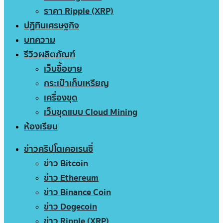
ราคา Ripple (XRP)
ปฏิทินเศรษฐกิจ
บทความ
รีวิวผลิตภัณฑ์
เว็บซื้อขาย
กระเป๋าเก็บเหรียญ
เครื่องขุด
เว็บขุดแบบ Cloud Mining
ห้องเรียน
ข่าวคริปโตเคอเรนซี่
ข่าว Bitcoin
ข่าว Ethereum
ข่าว Binance Coin
ข่าว Dogecoin
ข่าว Ripple (XRP)