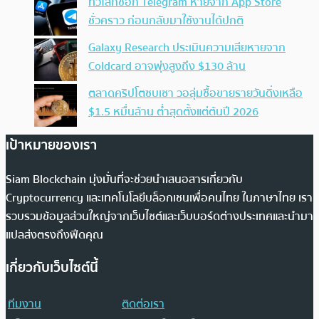
ทั่วโลกช็อก Telegram หายจาก App Store
ชั่วคราว ก่อนกลับมาใช้งานได้ปกติ
Galaxy Research ประเมินความเสียหายจาก
Coldcard อาจพุ่งสูงถึง $130 ล้าน
ตลาดคริปโตซบเซา วอลุ่มซื้อขายรายวันดิ่งเหลือ
$1.5 หมื่นล้าน ต่ำสุดตั้งแต่ต้นปี 2026
เป้าหมายของเรา
Siam Blockchain มุ่งมั่นที่จะช่วยนำเสนอสารเกี่ยวกับ
Cryptocurrency และเทคโนโลยีบล็อกเชนเพื่อคนไทย ในภาษาไทย เรา
รวบรวมข้อมูลส่วนใหญ่จากเว็บไซต์และเว็บบอร์ดต่างประเทศและนำมา
แปลส่งตรงถึงฟีดคุณ
เกี่ยวกับเว็บไซต์นี้
ทีมงาน
ติดต่อเรา