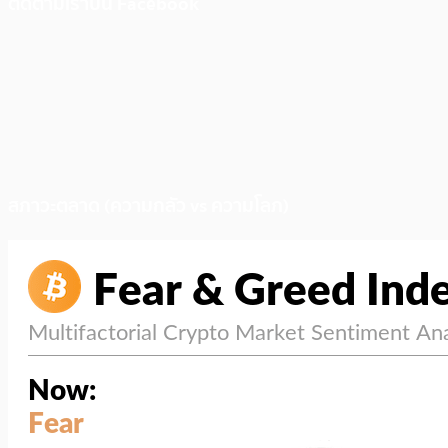
ติดตามเราบน Facebook
สภาวะตลาด (ความกลัว vs ความโลภ)