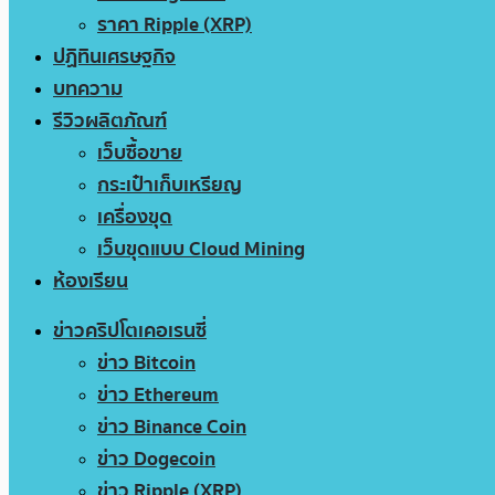
ราคา Ripple (XRP)
ปฏิทินเศรษฐกิจ
บทความ
รีวิวผลิตภัณฑ์
เว็บซื้อขาย
กระเป๋าเก็บเหรียญ
เครื่องขุด
เว็บขุดแบบ Cloud Mining
ห้องเรียน
ข่าวคริปโตเคอเรนซี่
ข่าว Bitcoin
ข่าว Ethereum
ข่าว Binance Coin
ข่าว Dogecoin
ข่าว Ripple (XRP)