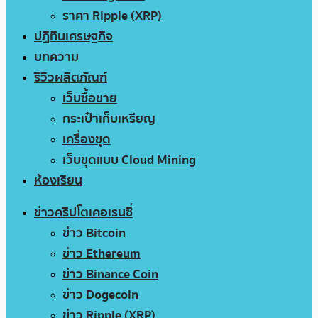
ราคา Ripple (XRP)
ปฏิทินเศรษฐกิจ
บทความ
รีวิวผลิตภัณฑ์
เว็บซื้อขาย
กระเป๋าเก็บเหรียญ
เครื่องขุด
เว็บขุดแบบ Cloud Mining
ห้องเรียน
ข่าวคริปโตเคอเรนซี่
ข่าว Bitcoin
ข่าว Ethereum
ข่าว Binance Coin
ข่าว Dogecoin
ข่าว Ripple (XRP)