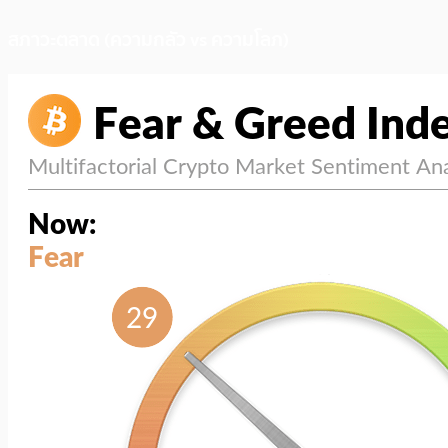
สภาวะตลาด (ความกลัว vs ความโลภ)