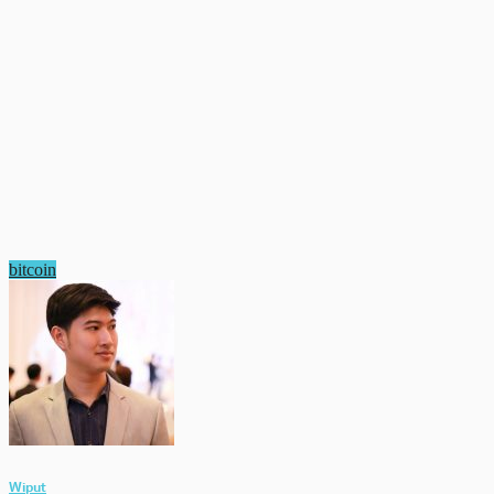
bitcoin
Wiput