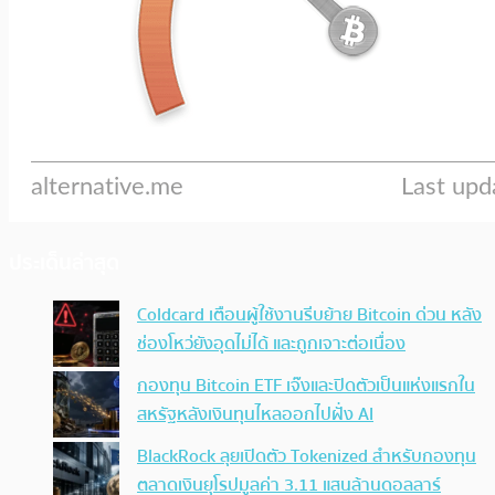
ประเด็นล่าสุด
Coldcard เตือนผู้ใช้งานรีบย้าย Bitcoin ด่วน หลัง
ช่องโหว่ยังอุดไม่ได้ และถูกเจาะต่อเนื่อง
กองทุน Bitcoin ETF เจ๊งและปิดตัวเป็นแห่งแรกใน
สหรัฐหลังเงินทุนไหลออกไปฝั่ง AI
BlackRock ลุยเปิดตัว Tokenized สำหรับกองทุน
ตลาดเงินยุโรปมูลค่า 3.11 แสนล้านดอลลาร์