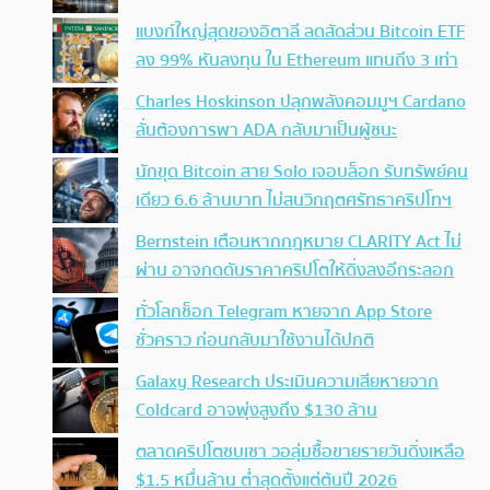
แบงก์ใหญ่สุดของอิตาลี ลดสัดส่วน Bitcoin ETF
ลง 99% หันลงทุน ใน Ethereum แทนถึง 3 เท่า
Charles Hoskinson ปลุกพลังคอมมูฯ Cardano
ลั่นต้องการพา ADA กลับมาเป็นผู้ชนะ
นักขุด Bitcoin สาย Solo เจอบล็อก รับทรัพย์คน
เดียว 6.6 ล้านบาท ไม่สนวิกฤตศรัทธาคริปโทฯ
Bernstein เตือนหากกฎหมาย CLARITY Act ไม่
ผ่าน อาจกดดันราคาคริปโตให้ดิ่งลงอีกระลอก
ทั่วโลกช็อก Telegram หายจาก App Store
ชั่วคราว ก่อนกลับมาใช้งานได้ปกติ
Galaxy Research ประเมินความเสียหายจาก
Coldcard อาจพุ่งสูงถึง $130 ล้าน
ตลาดคริปโตซบเซา วอลุ่มซื้อขายรายวันดิ่งเหลือ
$1.5 หมื่นล้าน ต่ำสุดตั้งแต่ต้นปี 2026