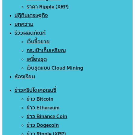
ราคา Ripple (XRP)
ปฏิทินเศรษฐกิจ
บทความ
รีวิวผลิตภัณฑ์
เว็บซื้อขาย
กระเป๋าเก็บเหรียญ
เครื่องขุด
เว็บขุดแบบ Cloud Mining
ห้องเรียน
ข่าวคริปโตเคอเรนซี่
ข่าว Bitcoin
ข่าว Ethereum
ข่าว Binance Coin
ข่าว Dogecoin
ข่าว Ripple (XRP)