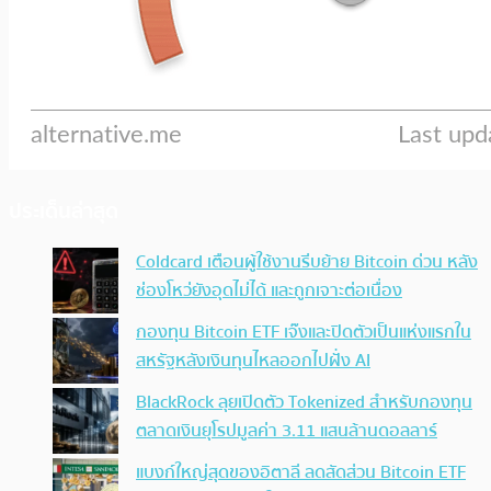
ประเด็นล่าสุด
Coldcard เตือนผู้ใช้งานรีบย้าย Bitcoin ด่วน หลัง
ช่องโหว่ยังอุดไม่ได้ และถูกเจาะต่อเนื่อง
กองทุน Bitcoin ETF เจ๊งและปิดตัวเป็นแห่งแรกใน
สหรัฐหลังเงินทุนไหลออกไปฝั่ง AI
BlackRock ลุยเปิดตัว Tokenized สำหรับกองทุน
ตลาดเงินยุโรปมูลค่า 3.11 แสนล้านดอลลาร์
แบงก์ใหญ่สุดของอิตาลี ลดสัดส่วน Bitcoin ETF