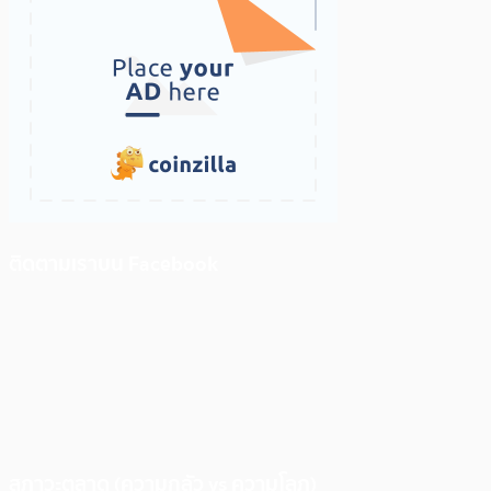
ติดตามเราบน Facebook
สภาวะตลาด (ความกลัว vs ความโลภ)