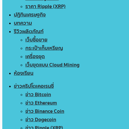
ราคา Ripple (XRP)
ปฏิทินเศรษฐกิจ
บทความ
รีวิวผลิตภัณฑ์
เว็บซื้อขาย
กระเป๋าเก็บเหรียญ
เครื่องขุด
เว็บขุดแบบ Cloud Mining
ห้องเรียน
ข่าวคริปโตเคอเรนซี่
ข่าว Bitcoin
ข่าว Ethereum
ข่าว Binance Coin
ข่าว Dogecoin
ข่าว Ripple (XRP)